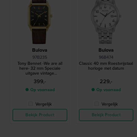
Bulova
Bulova
97B235
96B474
Tony Bennet -We are all
Classic 40 mm Roestvrijstaal
here- 32 mm Speciale
horloge met datum
uitgave vintage
roestvrijstalen rechthoekig
399,-
229,-
quartz horloge
● Op voorraad
● Op voorraad
Vergelijk
Vergelijk
Bekijk Product
Bekijk Product