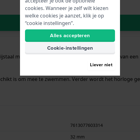
accepteer je ook de optionele
cookies. Wanneer je zelf wilt kiezen
welke cookies je aanzet, klik je op
In Winkelwagen
“cookie instellingen”.
Alles accepteren
Cookie-instellingen
jstaal met een diameter van 32 mm en is voorzien van een R
Liever niet
schikt is om mee te zwemmen. Verder wordt het horloge gel
7613077603314
32 mm