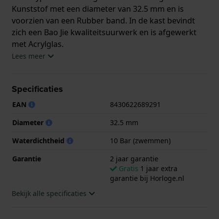
Kunststof met een diameter van 32.5 mm en is
voorzien van een Rubber band. In de kast bevindt
zich een Bao Jie kwaliteitsuurwerk en is afgewerkt
met Acrylglas.
Lees meer
Het horloge is 10ATM. Dit betekent dat het horloge
geschikt is om mee te zwemmen. Verder wordt het
Specificaties
horloge geleverd met 2 jaar garantie.
EAN
8430622689291
.
Diameter
32.5 mm
Waterdichtheid
10 Bar (zwemmen)
Garantie
2 jaar garantie
Gratis
1 jaar extra
garantie bij Horloge.nl
Bekijk alle specificaties