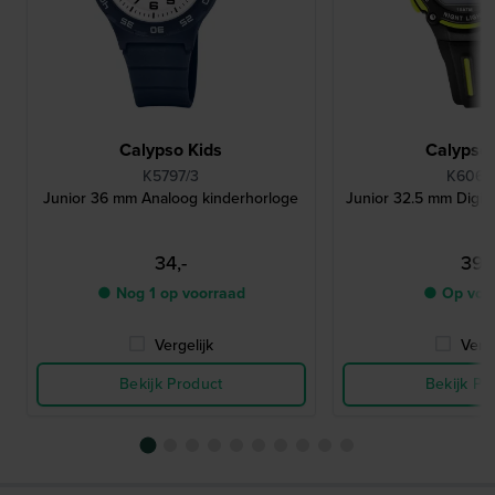
Calypso Kids
Calypso 
K5797/3
K6068
Junior 36 mm Analoog kinderhorloge
Junior 32.5 mm Digita
34,-
39,-
● Nog 1 op voorraad
● Op voo
Vergelijk
Verge
Bekijk Product
Bekijk Pr