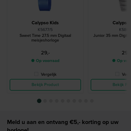
Calypso Kids
Calypso 
K5677/5
K5801
Sweet Time 27.5 mm Digitaal
Junior 35 mm Digitaa
meisjeshorloge
29,-
29,-
● Op voorraad
● Op voo
Vergelijk
Verge
Bekijk Product
Bekijk Pr
Meld u aan en ontvang €5,- korting op uw
horloge!