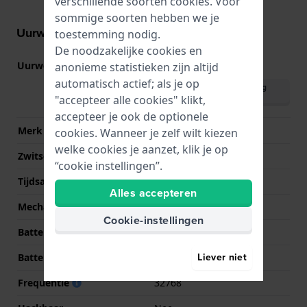
verschillende soorten
cookies
. Voor
sommige soorten hebben we je
Uurwerk informatie
toestemming nodig.
De noodzakelijke cookies en
Uurwerk nr.
BJ0996
anonieme statistieken zijn altijd
(
Bekijk specificaties
)
automatisch actief; als je op
Download handleiding
(meertalig)
"accepteer alle cookies" klikt,
accepteer je ook de optionele
Merk uurwerk
Bao Jie
cookies. Wanneer je zelf wilt kiezen
welke cookies je aanzet, klik je op
Zwitsers uurwerk
Nee
“cookie instellingen”.
Tijdsaanduiding
Digitaal
Alles accepteren
Mechanisme
Quartz
Cookie-instellingen
Batterij
Renata CR2016 Batterij
Liever niet
Batterijduur
24 Maanden
Frequentie
32768