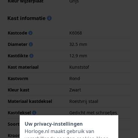
Kleur wijzerplaat
Grijs
Kast informatie
Kastcode
K6068
Diameter
32.5 mm
Kastdikte
12.9 mm
Kast materiaal
Kunststof
Kastvorm
Rond
Kleur kast
Zwart
Materiaal kastdeksel
Roestvrij staal
Kastdeksel
Gedicht met schroefjes
Uw privacy-instellingen
Soort glas
Acryl
Horloge.nl maakt gebruik van
Kroon
Druk kroon