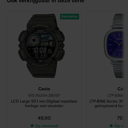
Ook verkrijgbaar in deze serie
Bestseller
Casio
Casi
WS-1500H-3BVEF
LTP-B166D
LCD Large 50.1 mm Digitaal maanfase
LTP-B166 Series 30 m
horloge met visvinder
geïnspireerd horl
49,90
79,9
● Op voorraad
● Op voo