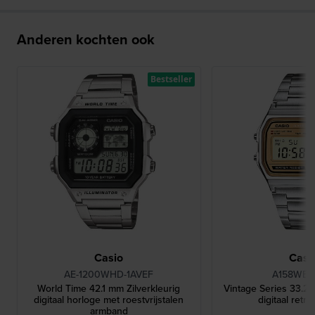
Anderen kochten ook
Bestseller
Casio
Casi
AE-1200WHD-1AVEF
A158WEA
World Time 42.1 mm Zilverkleurig
Vintage Series 33.2 
digitaal horloge met roestvrijstalen
digitaal retr
armband