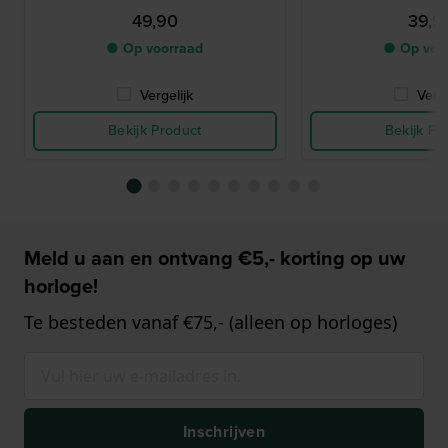
49,90
39,9
● Op voorraad
● Op voo
Vergelijk
Verge
Bekijk Product
Bekijk Pr
Meld u aan en ontvang €5,- korting op uw
horloge!
Te besteden vanaf €75,- (alleen op horloges)
Inschrijven