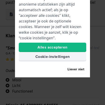
past? Gebruik dan de handige print en pas functie!
anonieme statistieken zijn altijd
automatisch actief; als je op
Print & Pas
"accepteer alle cookies" klikt,
accepteer je ook de optionele
cookies. Wanneer je zelf wilt kiezen
welke cookies je aanzet, klik je op
Klantenreviews
“cookie instellingen”.
Alles accepteren
"Smartwatch"
Show original text
G A · 17 juni 2022
Cookie-instellingen
Liever niet
Ouderwetse smartwatch
Mooi
Licht
Functioneel