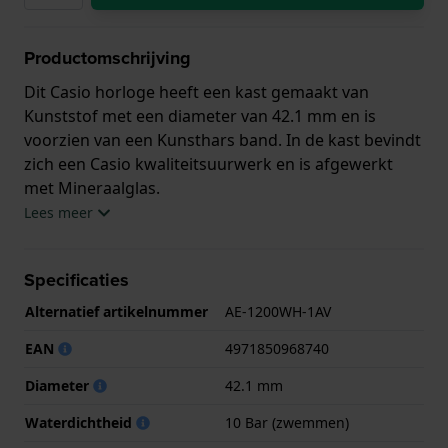
Productomschrijving
Dit Casio horloge heeft een kast gemaakt van
Kunststof met een diameter van 42.1 mm en is
voorzien van een Kunsthars band. In de kast bevindt
zich een Casio kwaliteitsuurwerk en is afgewerkt
met Mineraalglas.
Lees meer
Het horloge is 10ATM. Dit betekent dat het horloge
geschikt is om mee te zwemmen. Verder wordt het
Specificaties
horloge geleverd met 2 jaar garantie.
Alternatief artikelnummer
AE-1200WH-1AV
.
EAN
4971850968740
Diameter
42.1 mm
Waterdichtheid
10 Bar (zwemmen)