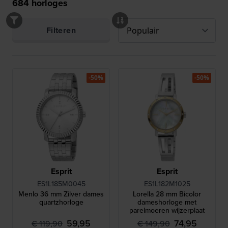
684
horloges
Filteren
-50%
-50%
Esprit
Esprit
ES1L185M0045
ES1L182M1025
Menlo 36 mm Zilver dames
Lorella 28 mm Bicolor
quartzhorloge
dameshorloge met
parelmoeren wijzerplaat
59,95
74,95
€ 119,90
€ 149,90