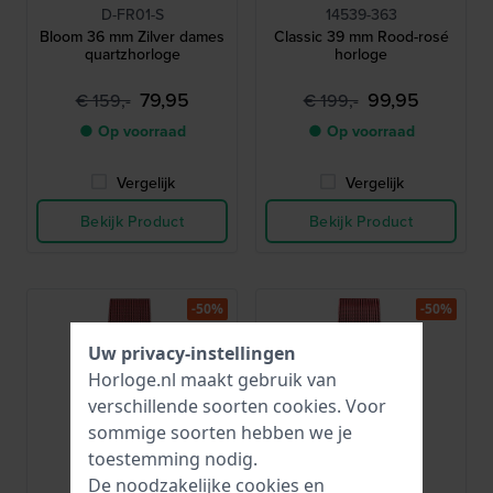
D-FR01-S
14539-363
Bloom 36 mm Zilver dames
Classic 39 mm Rood-rosé
quartzhorloge
horloge
79,95
99,95
€ 159,-
€ 199,-
● Op voorraad
● Op voorraad
Vergelijk
Vergelijk
Bekijk Product
Bekijk Product
-50%
-50%
Uw privacy-instellingen
Horloge.nl maakt gebruik van
verschillende soorten
cookies
. Voor
sommige soorten hebben we je
toestemming nodig.
De noodzakelijke cookies en