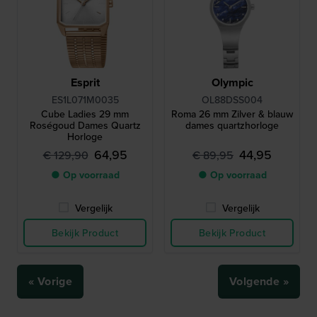
Esprit
Olympic
ES1L071M0035
OL88DSS004
Cube Ladies 29 mm
Roma 26 mm Zilver & blauw
Roségoud Dames Quartz
dames quartzhorloge
Horloge
64,95
44,95
€ 129,90
€ 89,95
● Op voorraad
● Op voorraad
Vergelijk
Vergelijk
Bekijk Product
Bekijk Product
« Vorige
Volgende »