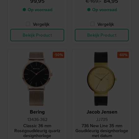
99,95
84,95
€ 169,-
● Op voorraad
● Op voorraad
Vergelijk
Vergelijk
Bekijk Product
Bekijk Product
-50%
-60%
Bering
Jacob Jensen
13436-362
JJ735
Classic 36 mm
736 New Line 35 mm
Roségoudkleurig quartz
Goudkleurig designhorloge
designhorloge
met datum