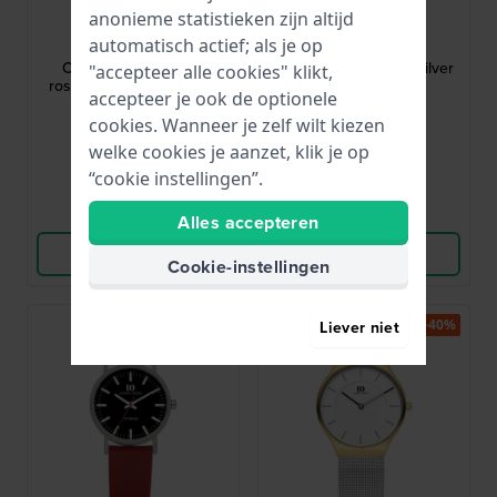
Bering
Bering
anonieme statistieken zijn altijd
automatisch actief; als je op
14531-363
14531-303
Classic 31 mm Rood-
Classic 31 mm Rood-zilver
"accepteer alle cookies" klikt,
roségoud dameshorloge
dameshorloge
accepteer je ook de optionele
cookies. Wanneer je zelf wilt kiezen
99,95
99,95
€ 199,-
€ 199,-
welke cookies je aanzet, klik je op
● Op voorraad
● Op voorraad
“cookie instellingen”.
Vergelijk
Vergelijk
Alles accepteren
Bekijk Product
Bekijk Product
Cookie-instellingen
-40%
Liever niet