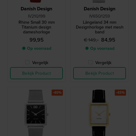
Danish Design
Danish Design
IV21Q199
IV65Q1259
Rhine Small 30 mm
Långeland 34 mm
Titanium design
Designhorloge met mesh
dameshorloge
band
99,95
84,95
€ 149,-
● Op voorraad
● Op voorraad
Vergelijk
Vergelijk
Bekijk Product
Bekijk Product
-40%
-45%