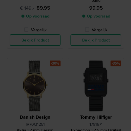
band
89,95
99,95
€ 149,-
● Op voorraad
● Op voorraad
Vergelijk
Vergelijk
Bekijk Product
Bekijk Product
-30%
-35%
Danish Design
Tommy Hilfiger
IV70Q1251
1791671
Akilia 32 mm Design
Expedition 32.5 mm Digitaal