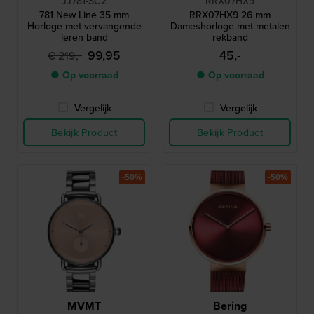
JJ781-SC2
RRX07HX9
781 New Line 35 mm
RRX07HX9 26 mm
Horloge met vervangende
Dameshorloge met metalen
leren band
rekband
99,95
45,-
€ 219,-
● Op voorraad
● Op voorraad
Vergelijk
Vergelijk
Bekijk Product
Bekijk Product
-50%
-50%
MVMT
Bering