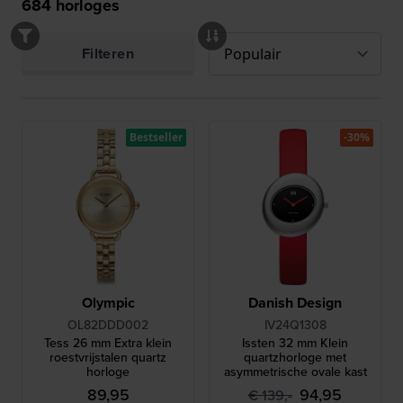
684
horloges
Filteren
Bestseller
-30%
Olympic
Danish Design
OL82DDD002
IV24Q1308
Tess 26 mm Extra klein
Issten 32 mm Klein
roestvrijstalen quartz
quartzhorloge met
horloge
asymmetrische ovale kast
89,95
94,95
€ 139,-