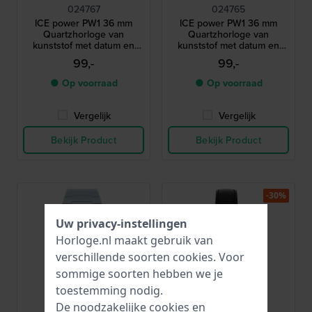
024767
024765
ICE power PW1 36 mm
ICE power PW1 36 mm
Quartzhorloge van
Quartzhorloge van
kunststof met datum en
kunststof met datum en
geribbelde lunette
geribbelde lunette
99,-
99,-
● Op voorraad
● Op voorraad
Vergelijk
Vergelijk
Bekijk Product
Bekijk Product
-30%
Uw privacy-instellingen
Horloge.nl maakt gebruik van
verschillende soorten
cookies
. Voor
sommige soorten hebben we je
toestemming nodig.
De noodzakelijke cookies en