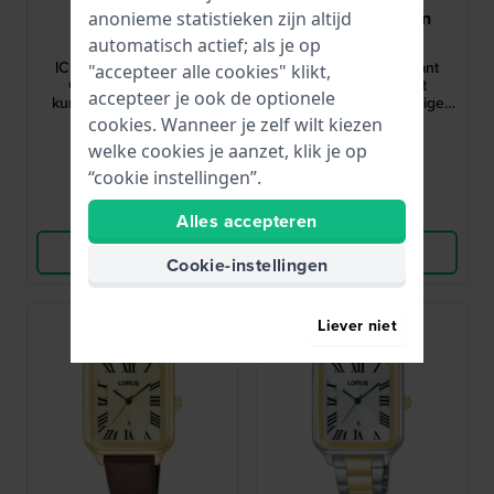
Ice-Watch
Daniel Wellington
anonieme statistieken zijn altijd
automatisch actief; als je op
024757
DW00100879
ICE power PW1 36 mm
Margot 24 mm Elegant
"accepteer alle cookies" klikt,
Quartzhorloge van
quartz horloge met
accepteer je ook de optionele
kunststof met datum en
afgeronde rechthoekige
geribbelde lunette
kast
cookies. Wanneer je zelf wilt kiezen
99,-
99,95
€ 145,-
welke cookies je aanzet, klik je op
● Op voorraad
● Op voorraad
“cookie instellingen”.
Vergelijk
Vergelijk
Alles accepteren
Bekijk Product
Bekijk Product
Cookie-instellingen
Liever niet