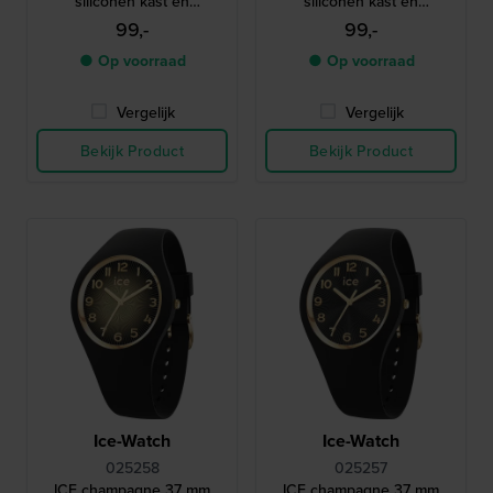
siliconen kast en
siliconen kast en
geïntegreerde band
geïntegreerde band
99,-
99,-
● Op voorraad
● Op voorraad
Vergelijk
Vergelijk
Bekijk Product
Bekijk Product
Ice-Watch
Ice-Watch
025258
025257
ICE champagne 37 mm
ICE champagne 37 mm