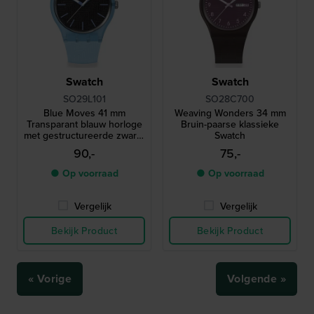
Swatch
Swatch
SO29L101
SO28C700
Blue Moves 41 mm
Weaving Wonders 34 mm
Transparant blauw horloge
Bruin-paarse klassieke
met gestructureerde zwarte
Swatch
wijzerplaat
90,-
75,-
● Op voorraad
● Op voorraad
Vergelijk
Vergelijk
Bekijk Product
Bekijk Product
« Vorige
Volgende »