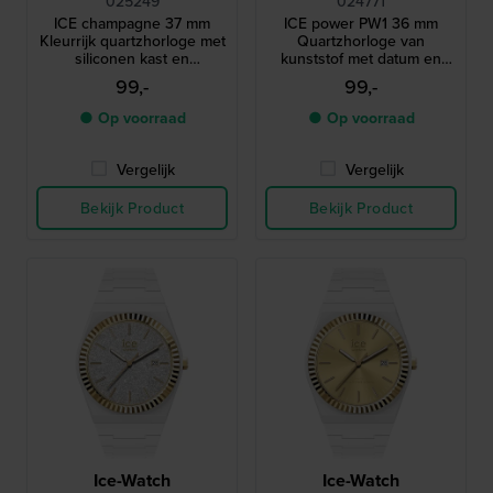
025249
024771
ICE champagne 37 mm
ICE power PW1 36 mm
Kleurrijk quartzhorloge met
Quartzhorloge van
siliconen kast en
kunststof met datum en
geïntegreerde band
geribbelde lunette
99,-
99,-
● Op voorraad
● Op voorraad
Vergelijk
Vergelijk
Bekijk Product
Bekijk Product
Ice-Watch
Ice-Watch