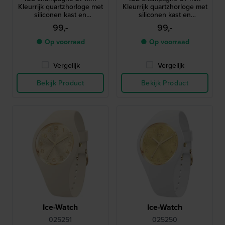
Kleurrijk quartzhorloge met
Kleurrijk quartzhorloge met
siliconen kast en
siliconen kast en
geïntegreerde band
geïntegreerde band
99,-
99,-
● Op voorraad
● Op voorraad
Vergelijk
Vergelijk
Bekijk Product
Bekijk Product
Ice-Watch
Ice-Watch
025251
025250