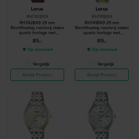
Lorus
Lorus
RH742BX9
RH741BX9
RH742BX9 29 mm
RH741BX9 29 mm
Rechthoekig roestvrij stalen
Rechthoekig roestvrij stalen
quartz horloge met
quartz horloge met
Romeinse indexen
Romeinse indexen
85,-
89,-
● Op voorraad
● Op voorraad
Vergelijk
Vergelijk
Bekijk Product
Bekijk Product