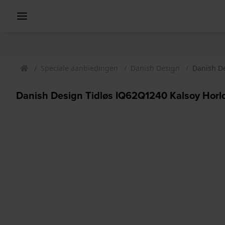
Speciale aanbiedingen
Danish Design
Danish De
Danish Design Tidløs IQ62Q1240 Kalsoy Horl