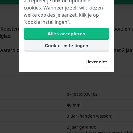
accepteer je ook de optionele
cookies. Wanneer je zelf wilt kiezen
welke cookies je aanzet, klik je op
“cookie instellingen”.
oestvrijstaal met een diameter van 40 mm en is voorzien va
Alles accepteren
glas.
Cookie-instellingen
waterdicht is.. Verder wordt het horloge geleverd met 2 jaa
Liever niet
8718569038182
40 mm
3 Bar (handen wassen)
2 jaar garantie
Gratis
1 jaar extra garantie bij