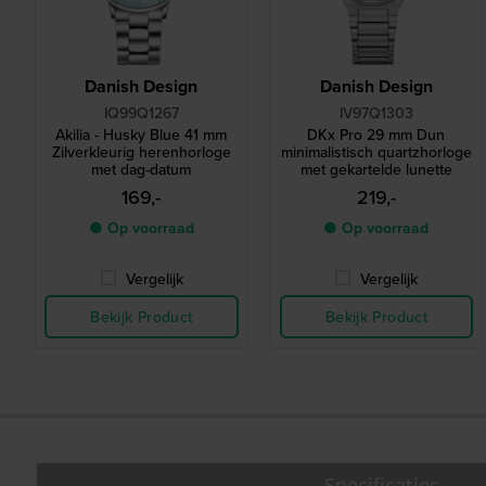
Danish Design
Danish Design
IQ99Q1267
IV97Q1303
Akilia - Husky Blue 41 mm
DKx Pro 29 mm Dun
Zilverkleurig herenhorloge
minimalistisch quartzhorloge
met dag-datum
met gekartelde lunette
169,-
219,-
● Op voorraad
● Op voorraad
Vergelijk
Vergelijk
Bekijk Product
Bekijk Product
Specificaties