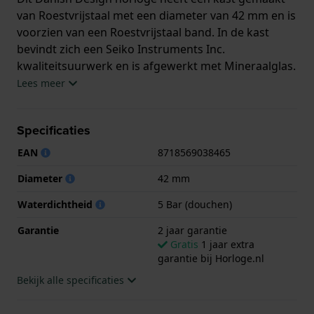
van Roestvrijstaal met een diameter van 42 mm en is
voorzien van een Roestvrijstaal band. In de kast
bevindt zich een Seiko Instruments Inc.
kwaliteitsuurwerk en is afgewerkt met Mineraalglas.
Lees meer
Het horloge is 5ATM. Dit betekent dat het horloge
geschikt is om mee te douchen. Verder wordt het
Specificaties
horloge geleverd met 2 jaar garantie.
EAN
8718569038465
.
Diameter
42 mm
Waterdichtheid
5 Bar (douchen)
Garantie
2 jaar garantie
Gratis
1 jaar extra
garantie bij Horloge.nl
Bekijk alle specificaties