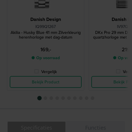
Danish Design
Danish D
IQ99Q1267
IV97Q1
Akilia - Husky Blue 41 mm Zilverkleurig
DKx Pro 29 mm Dun 
herenhorloge met dag-datum
quartzhorloge met ge
169,-
219,
● Op voorraad
● Op voo
Vergelijk
Verge
Bekijk Product
Bekijk Pr
Specificaties
Functies