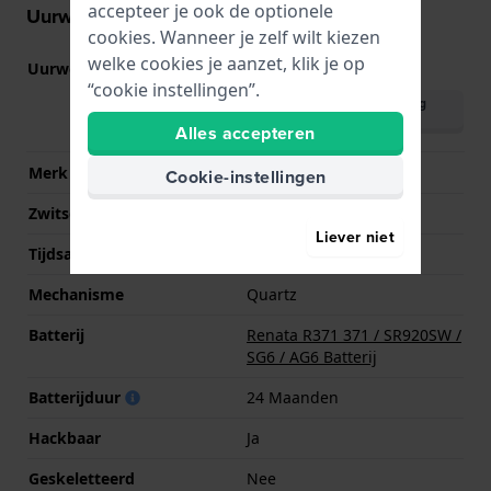
accepteer je ook de optionele
Uurwerk informatie
cookies. Wanneer je zelf wilt kiezen
welke cookies je aanzet, klik je op
Uurwerk nr.
VD51
(
Bekijk specificaties
)
“cookie instellingen”.
Download handleiding
(English)
Alles accepteren
Merk uurwerk
Seiko Instruments Inc.
Cookie-instellingen
Zwitsers uurwerk
Nee
Liever niet
Tijdsaanduiding
Analoog
Mechanisme
Quartz
Batterij
Renata R371 371 / SR920SW /
SG6 / AG6 Batterij
Batterijduur
24 Maanden
Hackbaar
Ja
Geskeletteerd
Nee