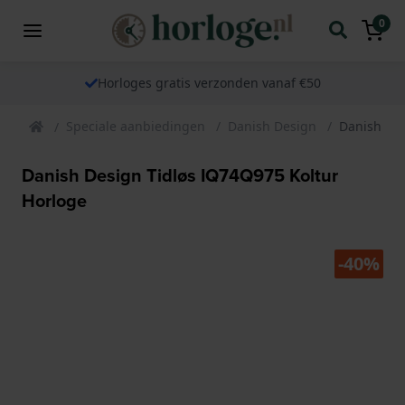
0
Horloges gratis verzonden vanaf €50
Speciale aanbiedingen
Danish Design
Danish Des
Danish Design Tidløs IQ74Q975 Koltur
Horloge
-40%