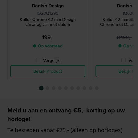
Danish Design
Danish D
IQ23Q1290
IQ62Q9
Koltur Chrono 42 mm Design
Koltur 42 mm Staa
chronograaf met datum
Chrono met Datum
199,-
1
€ 199,-
● Op voorraad
● Op voo
Vergelijk
Verge
Bekijk Product
Bekijk Pr
Meld u aan en ontvang €5,- korting op uw
horloge!
Te besteden vanaf €75,- (alleen op horloges)