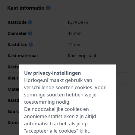
Kast informatie
Kastcode
IQ74Q975
Diameter
42 mm
Kastdikte
12 mm
Kast materiaal
Roestvrij staal
Kastvorm
Rond
Uw privacy-instellingen
Kleur kast
Zilver
Horloge.nl maakt gebruik van
verschillende soorten
cookies
. Voor
Materiaal kastdeksel
Roestvrij staal
sommige soorten hebben we je
Kastdeksel
Klikkast
toestemming nodig.
De noodzakelijke cookies en
Soort glas
Mineraal
anonieme statistieken zijn altijd
Kroon
Trek kroon
automatisch actief; als je op
"accepteer alle cookies" klikt,