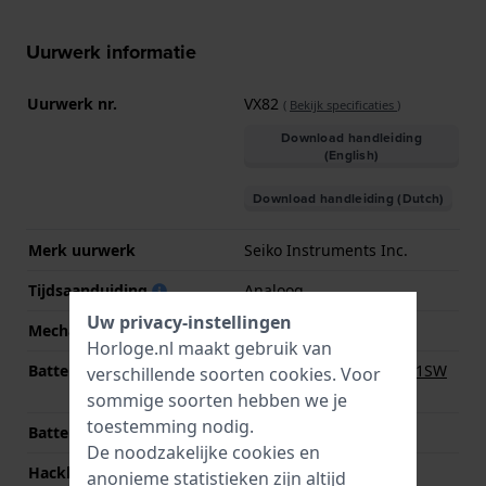
Uurwerk informatie
Uurwerk nr.
VX82
(
Bekijk specificaties
)
Download handleiding
(English)
Download handleiding (Dutch)
Merk uurwerk
Seiko Instruments Inc.
Tijdsaanduiding
Analoog
Uw privacy-instellingen
Mechanisme
Quartz
Horloge.nl maakt gebruik van
Batterij
Renata R364 364 / SR621SW
verschillende soorten
cookies
. Voor
Batterij
sommige soorten hebben we je
toestemming nodig.
Batterijduur
36 Maanden
De noodzakelijke cookies en
Hackbaar
Ja
anonieme statistieken zijn altijd