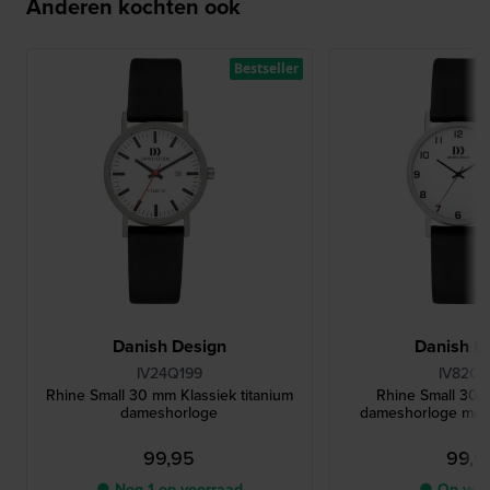
Anderen kochten ook
Bestseller
Danish Design
Danish D
IV24Q199
IV82Q1
Rhine Small 30 mm Klassiek titanium
Rhine Small 30 
dameshorloge
dameshorloge met
99,95
99,9
● Nog 1 op voorraad
● Op voo