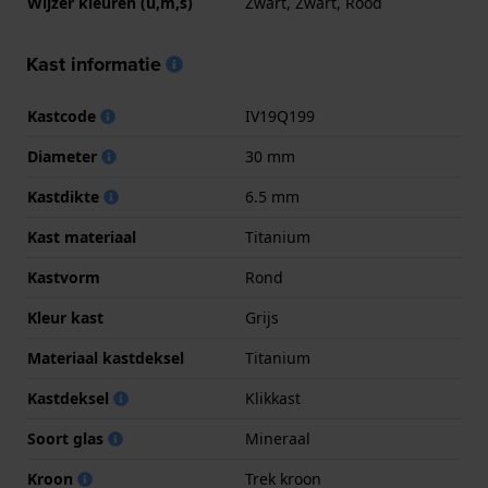
Wijzer kleuren (u,m,s)
Zwart, Zwart, Rood
Kast informatie
Kastcode
IV19Q199
Diameter
30 mm
Kastdikte
6.5 mm
Kast materiaal
Titanium
Kastvorm
Rond
Kleur kast
Grijs
Materiaal kastdeksel
Titanium
Kastdeksel
Klikkast
Soort glas
Mineraal
Kroon
Trek kroon