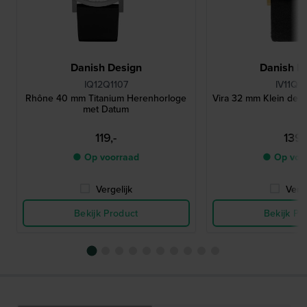
Danish Design
Danish D
IQ12Q1107
IV11Q13
Rhône 40 mm Titanium Herenhorloge
Vira 32 mm Klein desi
met Datum
119,-
139,
● Op voorraad
● Op voo
Vergelijk
Verge
Bekijk Product
Bekijk Pr