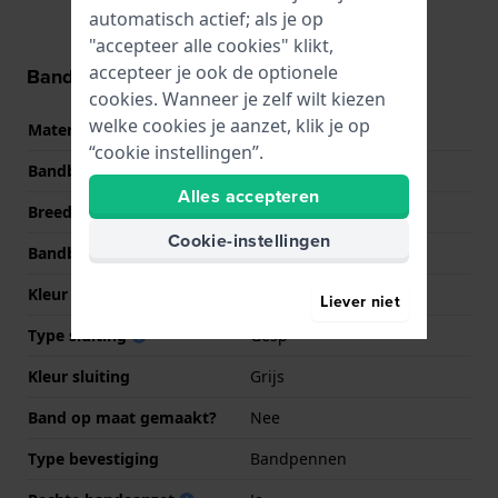
automatisch actief; als je op
"accepteer alle cookies" klikt,
accepteer je ook de optionele
Band informatie
cookies. Wanneer je zelf wilt kiezen
welke cookies je aanzet, klik je op
Materiaal Band
Leer
“cookie instellingen”.
Bandbreedte
16 mm
Alles accepteren
Breedte bandaanzet
16 mm
Cookie-instellingen
Bandbreedte bij sluiting
14 mm
Kleur Band
Rood
Liever niet
Type sluiting
Gesp
Kleur sluiting
Grijs
Band op maat gemaakt?
Nee
Type bevestiging
Bandpennen