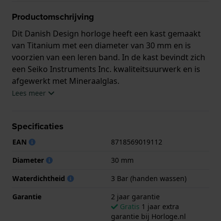
Productomschrijving
Dit Danish Design horloge heeft een kast gemaakt
van Titanium met een diameter van 30 mm en is
voorzien van een leren band. In de kast bevindt zich
een Seiko Instruments Inc. kwaliteitsuurwerk en is
afgewerkt met Mineraalglas.
Lees meer
Het horloge is 3ATM. Dit betekent dat het horloge
spatwaterdicht is.. Verder wordt het horloge
Specificaties
geleverd met 2 jaar garantie.
EAN
8718569019112
.
Diameter
30 mm
Waterdichtheid
3 Bar (handen wassen)
Garantie
2 jaar garantie
Gratis
1 jaar extra
garantie bij Horloge.nl