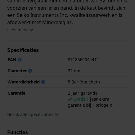
van Roestvrijstaal met een diameter van 32 mm en is
voorzien van een leren band. In de kast bevindt zich
een Seiko Instruments Inc. kwaliteitsuurwerk en is
afgewerkt met Mineraalglas.
Lees meer
Het horloge is 5ATM. Dit betekent dat het horloge
geschikt is om mee te douchen. Verder wordt het
Specificaties
horloge geleverd met 2 jaar garantie.
EAN
8718569044411
.
Diameter
32 mm
Waterdichtheid
5 Bar (douchen)
Garantie
2 jaar garantie
Gratis
1 jaar extra
garantie bij Horloge.nl
Bekijk alle specificaties
Functies