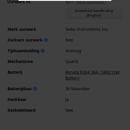
Uurwerk nr.
VJ21
(
Bekijk specificaties
)
Download handleiding
(English)
Merk uurwerk
Seiko Instruments Inc.
Zwitsers uurwerk
Nee
Tijdsaanduiding
Analoog
Mechanisme
Quartz
Batterij
Renata R364 364 / SR621SW
Batterij
Batterijduur
36 Maanden
Hackbaar
Ja
Geskeletteerd
Nee