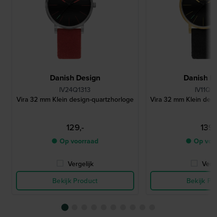
Danish Design
Danish D
IV24Q1313
IV11Q13
Vira 32 mm Klein design-quartzhorloge
Vira 32 mm Klein desi
129,-
139,
● Op voorraad
● Op voo
Vergelijk
Verge
Bekijk Product
Bekijk Pr