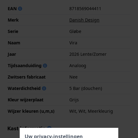
EAN
8718569044411
Merk
Danish Design
Serie
Gløbe
Naam
Vira
Jaar
2026 Lente/Zomer
Tijdsaanduiding
Analoog
Zwitsers fabricaat
Nee
Waterdichtheid
5 Bar (douchen)
Kleur wijzerplaat
Grijs
Wijzer kleuren (u,m,s)
Wit, Wit, Meerkleurig
Kast informatie
Uw privacy-instellingen