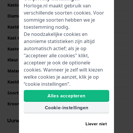
Kastcode
IV16Q1313
Horloge.nl maakt gebruik van
verschillende soorten
cookies
. Voor
Diameter
32 mm
sommige soorten hebben we je
toestemming nodig.
Kastdikte
7.2 mm
De noodzakelijke cookies en
Kast materiaal
Roestvrij staal
anonieme statistieken zijn altijd
automatisch actief; als je op
Kastvorm
Rond
"accepteer alle cookies" klikt,
Kleur kast
Grijs
accepteer je ook de optionele
cookies. Wanneer je zelf wilt kiezen
Materiaal kastdeksel
Roestvrij staal
welke cookies je aanzet, klik je op
Kastdeksel
Klikkast
“cookie instellingen”.
Soort glas
Mineraal
Alles accepteren
Kroon
Trek kroon
Cookie-instellingen
Uurwerk informatie
Liever niet