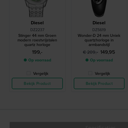
Diesel
Diesel
DZ2237
DZ5619
Stinger 44 mm Groen
Wonder-D 24 mm Uniek
modern roestvrijstalen
quartzhorloge in
quartz horloge
armbandstijl
199,-
149,95
€ 209,-
● Op voorraad
● Op voorraad
Vergelijk
Vergelijk
Bekijk Product
Bekijk Product
Specificaties