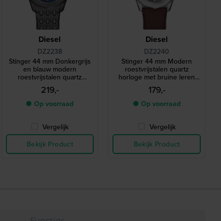
Diesel
Diesel
DZ2238
DZ2240
Stinger 44 mm Donkergrijs
Stinger 44 mm Modern
en blauw modern
roestvrijstalen quartz
roestvrijstalen quartz
horloge met bruine leren
horloge
band
219,-
179,-
● Op voorraad
● Op voorraad
Vergelijk
Vergelijk
Bekijk Product
Bekijk Product
Functies