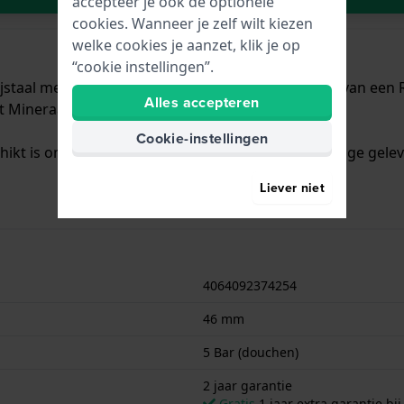
accepteer je ook de optionele
cookies. Wanneer je zelf wilt kiezen
welke cookies je aanzet, klik je op
“cookie instellingen”.
jstaal met een diameter van 46 mm en is voorzien van een Ro
Alles accepteren
t Mineraalglas.
Cookie-instellingen
chikt is om mee te douchen. Verder wordt het horloge gelev
Liever niet
4064092374254
46 mm
5 Bar (douchen)
2 jaar garantie
Gratis
1 jaar extra garantie bij