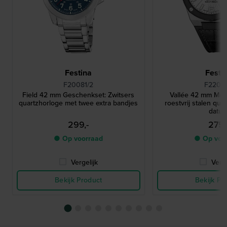
Festina
Festi
F20081/2
F22001
Field 42 mm Geschenkset: Zwitsers
Vallée 42 mm Mod
quartzhorloge met twee extra bandjes
roestvrij stalen qua
datu
299,-
275,
● Op voorraad
● Op voo
Vergelijk
Verge
Bekijk Product
Bekijk Pr