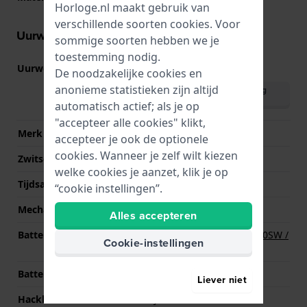
Horloge.nl maakt gebruik van
verschillende soorten
cookies
. Voor
Uurwerk informatie
sommige soorten hebben we je
toestemming nodig.
Uurwerk nr.
715
(
Bekijk specificaties
)
De noodzakelijke cookies en
anonieme statistieken zijn altijd
Download handleiding
(English)
automatisch actief; als je op
"accepteer alle cookies" klikt,
Merk uurwerk
Ronda
accepteer je ook de optionele
cookies. Wanneer je zelf wilt kiezen
Zwitsers uurwerk
Nee
welke cookies je aanzet, klik je op
Tijdsaanduiding
Analoog
“cookie instellingen”.
Mechanisme
Quartz
Alles accepteren
Batterij
Renata R371 371 / SR920SW /
Cookie-instellingen
SG6 / AG6 Batterij
Batterijduur
60 Maanden
Liever niet
Hackbaar
Ja