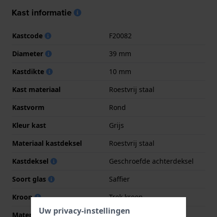
Kast informatie
Kastcode
F20082
Diameter
39 mm
Kastdikte
10 mm
Kast materiaal
Roestvrij staal
Kastvorm
Rond
Kleur kast
Grijs
Materiaal kastdeksel
Roestvrij staal
Kastdeksel
Geschroefde achterdeksel
Soort glas
Saffier
Kroon
Trek kroon
Uw privacy-instellingen
Materiaal bezel
Roestvrij staal