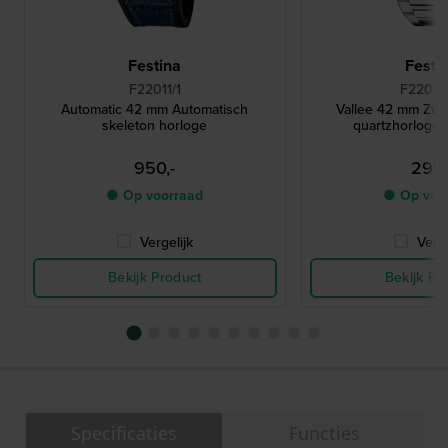
Festina
Festi
F22011/1
F22000
Automatic 42 mm Automatisch
Vallee 42 mm Zwi
skeleton horloge
quartzhorloge
950,-
299,
● Op voorraad
● Op voo
Vergelijk
Verge
Bekijk Product
Bekijk Pr
Specificaties
Functies