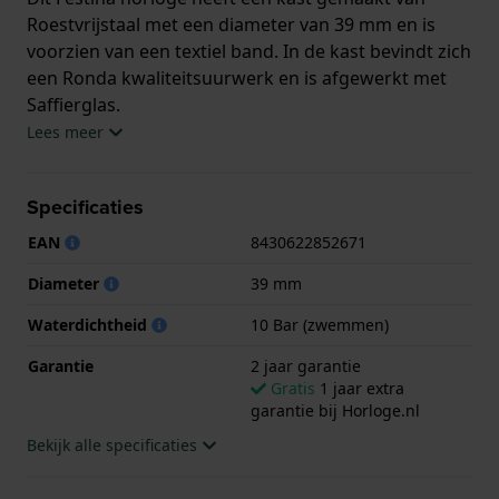
Roestvrijstaal met een diameter van 39 mm en is
voorzien van een textiel band. In de kast bevindt zich
een Ronda kwaliteitsuurwerk en is afgewerkt met
Saffierglas.
Lees meer
Het horloge is 10ATM. Dit betekent dat het horloge
geschikt is om mee te zwemmen. Verder wordt het
Specificaties
horloge geleverd met 2 jaar garantie.
EAN
8430622852671
.
Diameter
39 mm
Waterdichtheid
10 Bar (zwemmen)
Garantie
2 jaar garantie
Gratis
1 jaar extra
garantie bij Horloge.nl
Bekijk alle specificaties