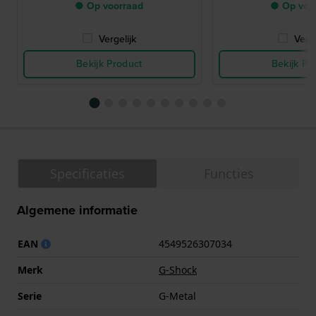
● Op voorraad
● Op voo
Vergelijk
Verge
Bekijk Product
Bekijk Pr
Specificaties
Functies
Algemene informatie
EAN
4549526307034
Merk
G-Shock
Serie
G-Metal