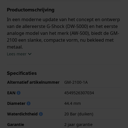
Productomschrijving
In een moderne update van het concept en ontwerp
van de allereerste G-Shock (DW-5000) en het eerste
analoge model van het merk (AW-500), biedt de GM-
2100 een slanke, compacte vorm, nu bekleed met
metaal.
Lees meer
Dit G-Shock horloge heeft een kast gemaakt van
Roestvrij staal en kunststof met een diameter van
44.4 mm en is voorzien van een Kunsthars band. In
Specificaties
de kast bevindt zich een Casio kwaliteitsuurwerk en
Alternatief artikelnummer
GM-2100-1A
is afgewerkt met Mineraalglas.
EAN
4549526307034
Het horloge is 20ATM. Dit betekent dat het horloge
Diameter
44.4 mm
geschikt is om mee te duiken. Verder wordt het
horloge geleverd met 2 jaar garantie.
Waterdichtheid
20 Bar (duiken)
Garantie
2 jaar garantie
.