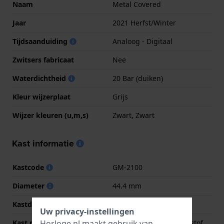
Naam
Metal Covered
Jaar
2021 Herfst/Winter
Tijdsaanduiding
Analoog - Digitaal
Zwitsers fabricaat
Nee
Waterdichtheid
20 Bar (duiken)
Kleur wijzerplaat
Grijs
Wijzer kleuren (u,m,s)
Zwart, Zwart
Kast informatie
Kastcode
GM-2100
Diameter
44.4 mm
Kastdikte
11.8 mm
Uw privacy-instellingen
Horloge.nl maakt gebruik van
Kast materiaal
Roestvrij staal en kunststof