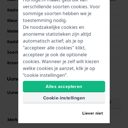
verschillende soorten
cookies
. Voor
Kastvorm
Achthoekig
sommige soorten hebben we je
toestemming nodig.
Kleur kast
Zilver
De noodzakelijke cookies en
Materiaal kastdeksel
Roestvrij staal
anonieme statistieken zijn altijd
automatisch actief; als je op
Kastdeksel
Gedicht met schroefjes
"accepteer alle cookies" klikt,
Soort glas
Mineraal
accepteer je ook de optionele
cookies. Wanneer je zelf wilt kiezen
Kroon
NVT
welke cookies je aanzet, klik je op
“cookie instellingen”.
Uurwerk informatie
Alles accepteren
Uurwerk nr.
5611
(
Bekijk specificaties
)
Cookie-instellingen
Download handleiding
(English)
Liever niet
Merk uurwerk
Casio