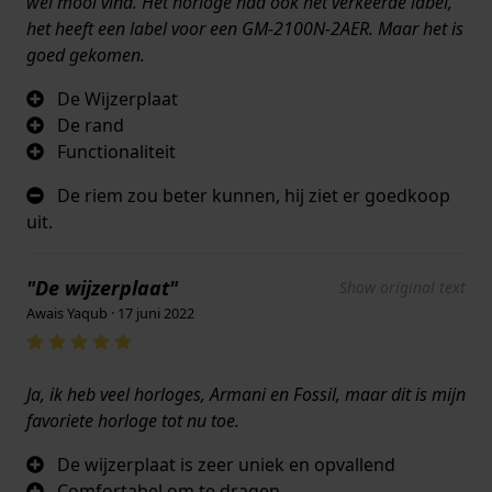
wel mooi vind. Het horloge had ook het verkeerde label,
het heeft een label voor een GM-2100N-2AER. Maar het is
goed gekomen.
De Wijzerplaat
De rand
Functionaliteit
De riem zou beter kunnen, hij ziet er goedkoop
uit.
"De wijzerplaat"
Show original text
Awais Yaqub · 17 juni 2022
Ja, ik heb veel horloges, Armani en Fossil, maar dit is mijn
favoriete horloge tot nu toe.
De wijzerplaat is zeer uniek en opvallend
Comfortabel om te dragen