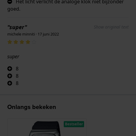
Het licht verlicht de analoge klok niet bijzonder
goed.
"super"
Show original text
michele minniti · 17 juni 2022
super
8
8
8
Onlangs bekeken
Bestseller