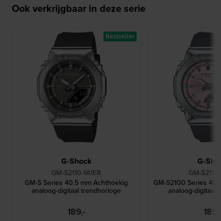
Ook verkrijgbaar in deze serie
Bestseller
G-Shock
G-Sho
GM-S2110-1A1ER
GM-S2110
GM-S Series 40.5 mm Achthoekig
GM-S2100 Series 40.
analoog-digitaal trendhorloge
analoog-digitaal 
189,-
189,