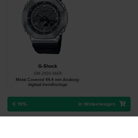
G-Shock
GM-2100-1AER
Metal Covered 44.4 mm Analoog-
digitaal trendhorloge
199,-
€ 199,-
In Winkelwagen
● Op voorraad
Vergelijk
Bekijk Product