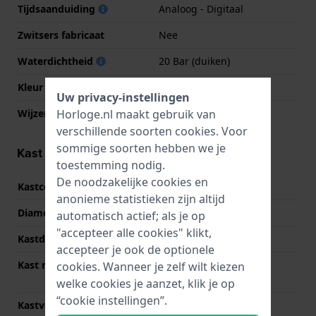
Tijdsaanduiding
Analoog - Digitaal
Zwitsers fabricaat
Nee
Waterdichtheid
20 Bar (duiken)
Kleur wijzerplaat
Donker grijs
Uw privacy-instellingen
Horloge.nl maakt gebruik van
Wijzer kleuren (u,m,s)
Wit, Wit, Rood
verschillende soorten
cookies
. Voor
sommige soorten hebben we je
Kast informatie
toestemming nodig.
De noodzakelijke cookies en
Kastcode
GG-B100X
anonieme statistieken zijn altijd
Diameter
51.3 mm
automatisch actief; als je op
"accepteer alle cookies" klikt,
Kastdikte
19.4 mm
accepteer je ook de optionele
Kast materiaal
Met carbon versterkt
cookies. Wanneer je zelf wilt kiezen
kunststof
welke cookies je aanzet, klik je op
“cookie instellingen”.
Kastvorm
Rond