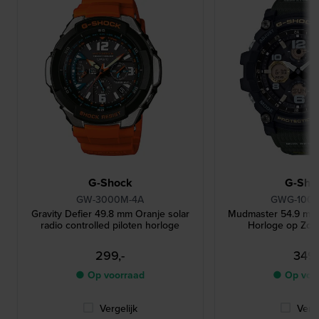
G-Shock
G-Sho
GW-3000M-4A
GWG-100-
Gravity Defier 49.8 mm Oranje solar
Mudmaster 54.9 mm
radio controlled piloten horloge
Horloge op Zon
299,-
349,
● Op voorraad
● Op voo
Vergelijk
Verge