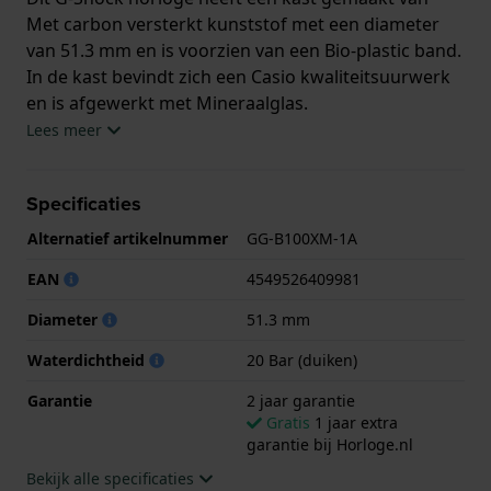
Met carbon versterkt kunststof met een diameter
van 51.3 mm en is voorzien van een Bio-plastic band.
In de kast bevindt zich een Casio kwaliteitsuurwerk
en is afgewerkt met Mineraalglas.
Lees meer
Het horloge is 20ATM. Dit betekent dat het horloge
geschikt is om mee te duiken. Verder wordt het
Specificaties
horloge geleverd met 2 jaar garantie.
Alternatief artikelnummer
GG-B100XM-1A
.
EAN
4549526409981
Diameter
51.3 mm
Waterdichtheid
20 Bar (duiken)
Garantie
2 jaar garantie
Gratis
1 jaar extra
garantie bij Horloge.nl
Bekijk alle specificaties