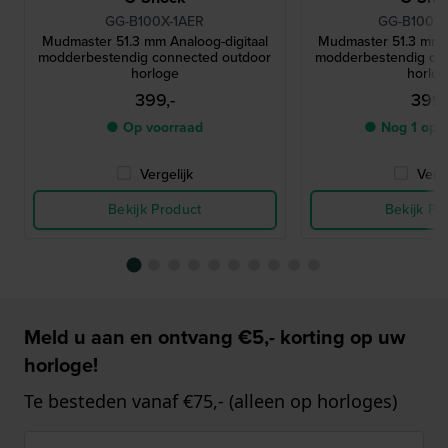
GG-B100X-1AER
GG-B100X-
Mudmaster 51.3 mm Analoog-digitaal
Mudmaster 51.3 mm A
modderbestendig connected outdoor
modderbestendig co
horloge
horlo
399,-
399,
● Op voorraad
● Nog 1 op 
Vergelijk
Verge
Bekijk Product
Bekijk Pr
Meld u aan en ontvang €5,- korting op uw
horloge!
Te besteden vanaf €75,- (alleen op horloges)