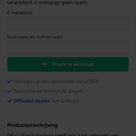
verwijderd. U ontvangt geen spam.
E-mailadres
Voornaam en Achternaam
Plaats in wenslijst
Horloges gratis verzonden vanaf €50
Retourneren binnen 30 dagen
Officieel dealer
van G-Shock
Productomschrijving
Dit G-Shock horloge heeft een kast gemaakt van