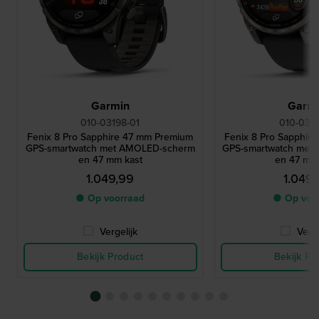
Garmin
Garm
010-03198-01
010-0319
Fenix 8 Pro Sapphire 47 mm Premium
Fenix 8 Pro Sapphir
GPS-smartwatch met AMOLED-scherm
GPS-smartwatch met
en 47 mm kast
en 47 mm
1.049,99
1.049
● Op voorraad
● Op voo
Vergelijk
Verge
Bekijk Product
Bekijk Pr