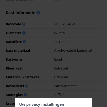
Kast informatie
Kastcode
010-02904-21
Diameter
47 mm
Kastdikte
14.1 mm
Kast materiaal
Vezelversterkt kunststof
Kastvorm
Rond
Kleur kast
Antraciet
Materiaal kastdeksel
Titanium
Kastdeksel
Hartslagmeter
Soort glas
Saffier
Kroon
Druk kroon
Uw privacy-instellingen