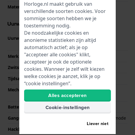
Horloge.nl maakt gebruik van
Materiaal bezel
Titanium
verschillende soorten
cookies
. Voor
sommige soorten hebben we je
Uurwerk informatie
toestemming nodig.
De noodzakelijke cookies en
Uurwerk nr.
G-FENIX8-47MM
(
Bekijk
anonieme statistieken zijn altijd
specificaties
)
automatisch actief; als je op
"accepteer alle cookies" klikt,
Merk uurwerk
Garmin
accepteer je ook de optionele
Zwitsers uurwerk
Nee
cookies. Wanneer je zelf wilt kiezen
welke cookies je aanzet, klik je op
Tijdsaanduiding
Digitaal
“cookie instellingen”.
Mechanisme
SOC (System-On-Chip)
Alles accepteren
Module
Cookie-instellingen
Batterij
Rechargeable Battery
Gangreserve
29 days in smartwatch mode
Liever niet
Hackbaar
Nee