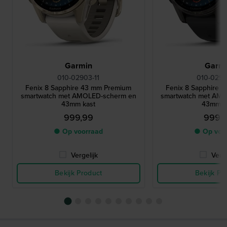
daalsnelheid en desaturatiestops tot 40 m te volgen.
Het heeft een ingebouwde microfoon en
luidspreker: om te bellen en spraakopdrachten
direct vanaf de pols te gebruiken.
Garmin
Garm
010-02903-11
010-0290
Fenix 8 Sapphire 43 mm Premium
Fenix 8 Sapphire 
smartwatch met AMOLED-scherm en
smartwatch met AM
43mm kast
43mm k
999,99
999,
● Op voorraad
● Op voo
Vergelijk
Verge
Bekijk Product
Bekijk Pr