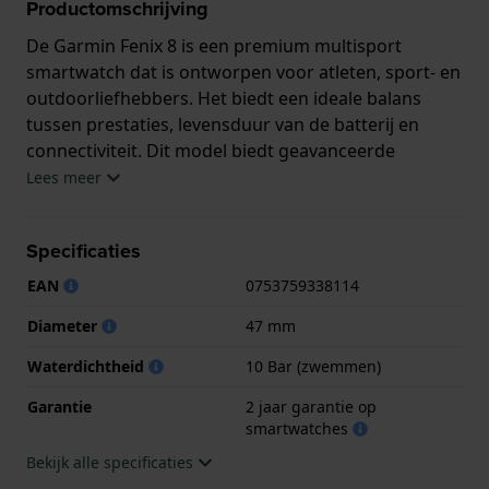
Productomschrijving
De Garmin Fenix 8 is een premium multisport
smartwatch dat is ontworpen voor atleten, sport- en
outdoorliefhebbers. Het biedt een ideale balans
tussen prestaties, levensduur van de batterij en
connectiviteit. Dit model biedt geavanceerde
gepersonaliseerde trainingsfuncties, met meer dan
Lees meer
30 sportmodules waaronder hardlopen, fietsen,
zwemmen, skiën, duiken tot 40 m, yoga, HIIT en 4-
Specificaties
tot 6-weekse plannen specifiek voor sport, met
monitoring van belasting, herstel en kwaliteit van de
EAN
0753759338114
prestaties. Met deze Garmin is het eenvoudig om
Diameter
47 mm
VO₂ max, grondcontacttijd, paslengte en dagelijkse
suggesties te monitoren om de training te
Waterdichtheid
10 Bar (zwemmen)
optimaliseren. Navigatie en GPS zijn inbegrepen.
Garantie
2 jaar garantie op
Multi-band GPS met SatIQ™, voorgeïnstalleerde
smartwatches
TopoActive kaarten met NextFork™ gids voor
Bekijk alle specificaties
uitstapjes en routes. Met deze Garmin is het