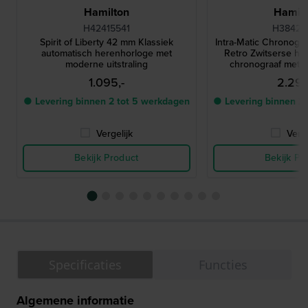
Hamilton
Hamilt
H42415541
H38429
Spirit of Liberty 42 mm Klassiek
Intra-Matic Chronog
automatisch herenhorloge met
Retro Zwitserse h
moderne uitstraling
chronograaf met 
1.095,-
2.295
● Levering binnen 2 tot 5 werkdagen
● Levering binnen 2
Vergelijk
Verge
Bekijk Product
Bekijk Pr
Specificaties
Functies
Algemene informatie