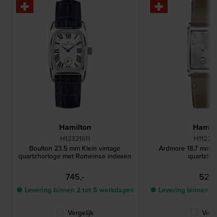
Hamilton
Hamilt
H13321611
H11221
Boulton 23.5 mm Klein vintage
Ardmore 18.7 mm Z
quartzhorloge met Romeinse indexen
quartzho
745,-
520,
● Levering binnen 2 tot 5 werkdagen
● Levering binnen 2
Vergelijk
Verge