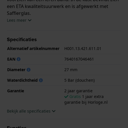
een ETA kwaliteitsuurwerk en is afgewerkt met
Saffierglas.
Lees meer
Het horloge is 5ATM. Dit betekent dat het horloge
geschikt is om mee te douchen. Verder wordt het
Specificaties
horloge geleverd met 2 jaar garantie.
Alternatief artikelnummer
H001.13.421.611.01
.
EAN
7640167046461
Diameter
27 mm
Waterdichtheid
5 Bar (douchen)
Garantie
2 jaar garantie
Gratis
1 jaar extra
garantie bij Horloge.nl
Bekijk alle specificaties
Functies