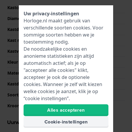
Kastcode
H13421
Uw privacy-instellingen
Diameter
27 mm
Horloge.nl maakt gebruik van
verschillende soorten
cookies
. Voor
Kastdikte
8.2 mm
sommige soorten hebben we je
Kast materiaal
Roestvrij staal
toestemming nodig.
De noodzakelijke cookies en
Kastvorm
Tonvormig
anonieme statistieken zijn altijd
Kleur kast
Zilver
automatisch actief; als je op
"accepteer alle cookies" klikt,
Materiaal kastdeksel
Roestvrij staal
accepteer je ook de optionele
cookies. Wanneer je zelf wilt kiezen
Kastdeksel
Klikkast
welke cookies je aanzet, klik je op
Soort glas
Saffier
“cookie instellingen”.
Kroon
Trek kroon
Alles accepteren
Cookie-instellingen
Uurwerk informatie