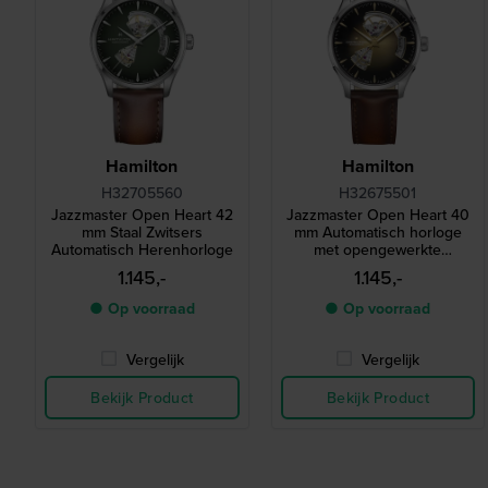
Hamilton
Hamilton
H32705560
H32675501
Jazzmaster Open Heart 42
Jazzmaster Open Heart 40
mm Staal Zwitsers
mm Automatisch horloge
Automatisch Herenhorloge
met opengewerkte
wijzerplaat
1.145,-
1.145,-
● Op voorraad
● Op voorraad
Vergelijk
Vergelijk
Bekijk Product
Bekijk Product