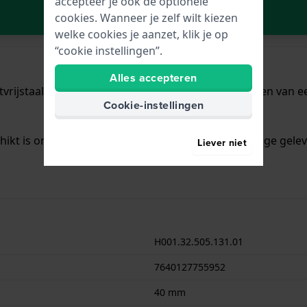
accepteer je ook de optionele
In Winkelwagen
cookies. Wanneer je zelf wilt kiezen
welke cookies je aanzet, klik je op
“cookie instellingen”.
Alles accepteren
rijstaal met een diameter van 40 mm en is voorzien van een
Cookie-instellingen
chikt is om mee te douchen. Verder wordt het horloge gelev
Liever niet
H001.32.505.131.01
7640127755952
40 mm