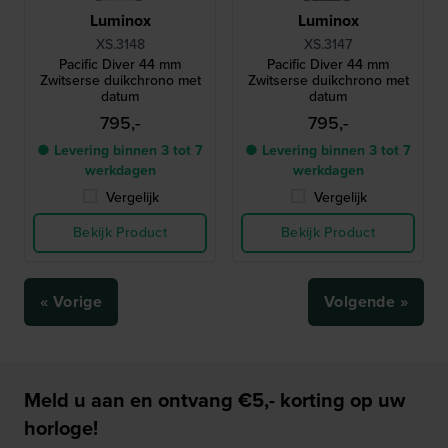
Luminox
Luminox
XS.3148
XS.3147
Pacific Diver 44 mm
Pacific Diver 44 mm
Zwitserse duikchrono met
Zwitserse duikchrono met
datum
datum
795,-
795,-
● Levering binnen 3 tot 7
● Levering binnen 3 tot 7
werkdagen
werkdagen
Vergelijk
Vergelijk
Bekijk Product
Bekijk Product
« Vorige
Volgende »
Meld u aan en ontvang €5,- korting op uw
horloge!