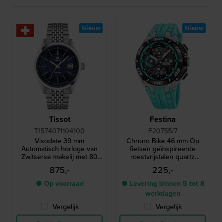
Nieuw
Nieuw
Tissot
Festina
T1574071104100
F20755/7
Visodate 39 mm
Chrono Bike 46 mm Op
Automatisch horloge van
fietsen geïnspireerde
Zwitserse makelij met 80
roestvrijstalen quartz
uur gangreserve
chronograaf
875,-
225,-
● Op voorraad
● Levering binnen 5 tot 8
werkdagen
Vergelijk
Vergelijk