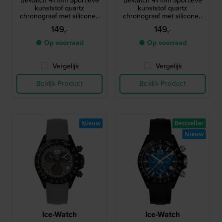
Bewatch 41 mm Sportieve
Bewatch 41 mm Sportieve
kunststof quartz
kunststof quartz
chronograaf met siliconen
chronograaf met siliconen
band
band
149,-
149,-
● Op voorraad
● Op voorraad
Vergelijk
Vergelijk
Bekijk Product
Bekijk Product
Nieuw
Bestseller
Nieuw
Ice-Watch
Ice-Watch