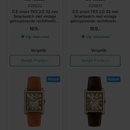
025622
025621
ICE smart TKS 2.0 32 mm
ICE smart TKS 2.0 32 mm
Smartwatch met vintage
Smartwatch met vintage
geïnspireerde rechthoekige
geïnspireerde rechthoekige
kast en 1,41" Amoled
kast en 1,41" Amoled
169,-
169,-
touchscreen
touchscreen
● Op voorraad
● Op voorraad
Vergelijk
Vergelijk
Bekijk Product
Bekijk Product
Nieuw
Nieuw