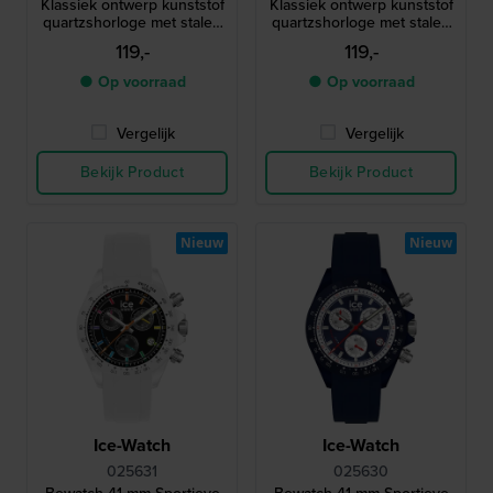
Klassiek ontwerp kunststof
Klassiek ontwerp kunststof
quartzshorloge met stalen
quartzshorloge met stalen
lunette en saffierglas
lunette en saffierglas
119,-
119,-
● Op voorraad
● Op voorraad
Vergelijk
Vergelijk
Bekijk Product
Bekijk Product
Nieuw
Nieuw
Ice-Watch
Ice-Watch
025631
025630