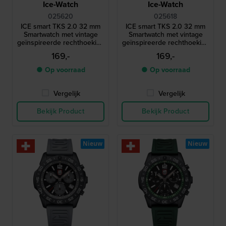
Ice-Watch
Ice-Watch
025620
025618
ICE smart TKS 2.0 32 mm
ICE smart TKS 2.0 32 mm
Smartwatch met vintage
Smartwatch met vintage
geïnspireerde rechthoekige
geïnspireerde rechthoekige
kast en 1,41" Amoled
kast en 1,41" Amoled
169,-
169,-
touchscreen
touchscreen
● Op voorraad
● Op voorraad
Vergelijk
Vergelijk
Bekijk Product
Bekijk Product
Nieuw
Nieuw