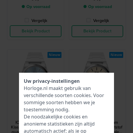
● Op voorraad
● Op voorraad
Vergelijk
Vergelijk
Bekijk Product
Bekijk Product
Nieuw
Nieuw
Uw privacy-instellingen
Horloge.nl maakt gebruik van
verschillende soorten
cookies
. Voor
sommige soorten hebben we je
Ice-Watch
Ice-Watch
toestemming nodig.
025781
025780
De noodzakelijke cookies en
ICE power PW1 41 mm
ICE power PW1 41 mm
anonieme statistieken zijn altijd
Klassiek ontwerp kunststof
Klassiek ontwerp kunststof
automatisch actief; als je op
quartzshorloge met stalen
quartzshorloge met stalen