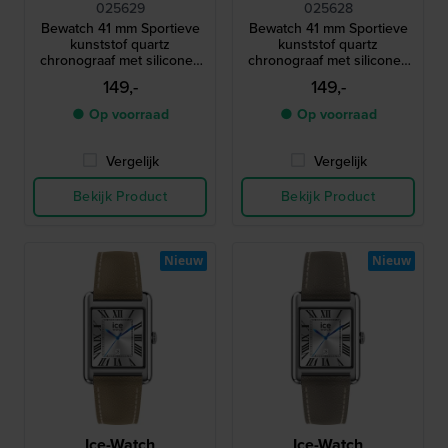
025629
025628
Bewatch 41 mm Sportieve
Bewatch 41 mm Sportieve
kunststof quartz
kunststof quartz
chronograaf met siliconen
chronograaf met siliconen
band
band
149,-
149,-
● Op voorraad
● Op voorraad
Vergelijk
Vergelijk
Bekijk Product
Bekijk Product
Nieuw
Nieuw
Ice-Watch
Ice-Watch