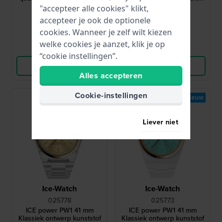
lunette en saffierglas
lunette en saffierglas
"accepteer alle cookies" klikt,
119,-
119,-
accepteer je ook de optionele
● Op voorraad
● Op voorraad
cookies. Wanneer je zelf wilt kiezen
welke cookies je aanzet, klik je op
Vergelijk
Vergelijk
“cookie instellingen”.
Bekijk Product
Bekijk Product
Alles accepteren
Cookie-instellingen
Nieuw
Nieuw
Liever niet
Ice-Watch
Ice-Watch
025778
025773
ICE power PW1 41 mm
ICE power PW1 41 mm
Klassiek ontwerp kunststof
Klassiek ontwerp kunststof