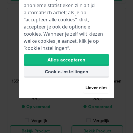
anonieme statistieken zijn altijd
automatisch actief; als je op
"accepteer alle cookies" klikt,
accepteer je ook de optionele
cookies. Wanneer je zelf wilt kiezen
welke cookies je aanzet, klik je op
“cookie instellingen”.
Alles accepteren
Tommy Hilfiger
Tommy Hilfiger
Cookie-instellingen
679301555
679301466
1555 24 mm Bruine Leren
1466 24 mm Zwarte Leren
Horlogeband
Horlogeband
Liever niet
33,-
33,-
● Op voorraad
● Op voorraad
Vergelijk
Vergelijk
Bekijk Product
Bekijk Product