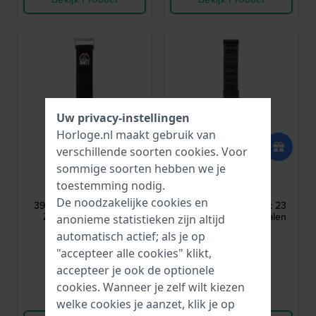
Uw privacy-instellingen
Horloge.nl maakt gebruik van
verschillende soorten
cookies
. Voor
sommige soorten hebben we je
Luminox
Luminox
toestemming nodig.
FNX.3900.29Q.K
FMX.4220.60.K
De noodzakelijke cookies en
3900 Navy Seal 26 mm
3400 F-117 Nighthawk 23
Zwarte Nylon Band
mm Zwart gecoate Stalen
anonieme statistieken zijn altijd
schakelband
automatisch actief; als je op
35,-
265,-
"accepteer alle cookies" klikt,
● Op voorraad
● Op voorraad
accepteer je ook de optionele
cookies. Wanneer je zelf wilt kiezen
Vergelijk
Vergelijk
welke cookies je aanzet, klik je op