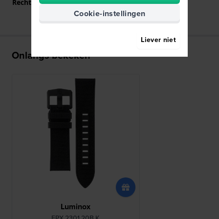
Rechte bandaanzet
Ja
Cookie-instellingen
Liever niet
Onlangs bekeken
Luminox
FPX.2301.20B.K