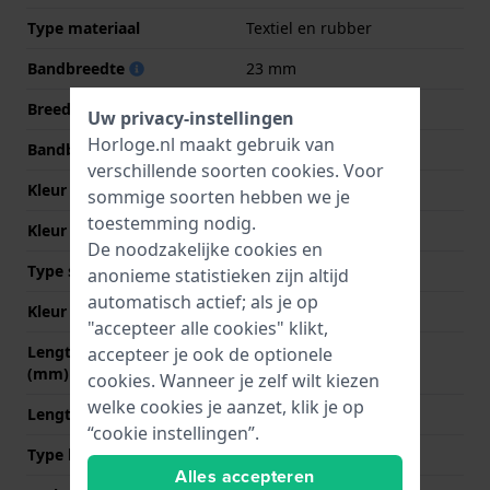
Type materiaal
Textiel en rubber
Bandbreedte
23 mm
Breedte bandaanzet
23 mm
Uw privacy-instellingen
Horloge.nl maakt gebruik van
Bandbreedte bij sluiting
22 mm
verschillende soorten
cookies
. Voor
Kleur Band
Zwart
sommige soorten hebben we je
toestemming nodig.
Kleur stiksel
Zwart
De noodzakelijke cookies en
Type sluiting
Gesp
anonieme statistieken zijn altijd
automatisch actief; als je op
Kleur sluiting
Zwart
"accepteer alle cookies" klikt,
Lengte band op 12 uur
75 mm
accepteer je ook de optionele
(mm)
cookies. Wanneer je zelf wilt kiezen
welke cookies je aanzet, klik je op
Lengte band op 6 uur (mm)
125 mm
“cookie instellingen”.
Type bevestiging
Bandpennen
Alles accepteren