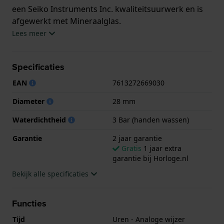
een Seiko Instruments Inc. kwaliteitsuurwerk en is
afgewerkt met Mineraalglas.
Lees meer
Het horloge is 3ATM. Dit betekent dat het horloge
spatwaterdicht is.. Verder wordt het horloge
Specificaties
geleverd met 2 jaar garantie.
EAN
7613272669030
.
Diameter
28 mm
Waterdichtheid
3 Bar (handen wassen)
Garantie
2 jaar garantie
Gratis
1 jaar extra
garantie bij Horloge.nl
Bekijk alle specificaties
Functies
Tijd
Uren - Analoge wijzer