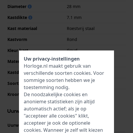
Diameter
28 mm
Kastdikte
7.1 mm
Kast materiaal
Roestvrij staal
Kastvorm
Rond
Kleur kast
Goud
Uw privacy-instellingen
Materiaal kastdeksel
Roestvrij staal
Horloge.nl maakt gebruik van
Kastdeksel
Klikkast
verschillende soorten
cookies
. Voor
sommige soorten hebben we je
Soort glas
Mineraal
toestemming nodig.
De noodzakelijke cookies en
Kroon
Trek kroon
anonieme statistieken zijn altijd
automatisch actief; als je op
Uurwerk informatie
"accepteer alle cookies" klikt,
accepteer je ook de optionele
Uurwerk nr.
VJ21
(
Bekijk specificaties
)
cookies. Wanneer je zelf wilt kiezen