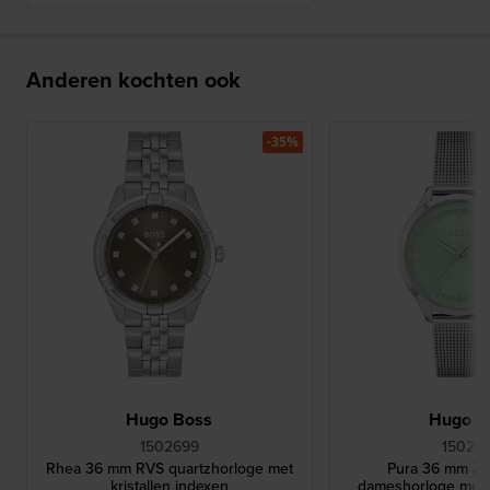
Anderen kochten ook
-35%
Hugo Boss
Hugo B
1502699
15026
Rhea 36 mm RVS quartzhorloge met
Pura 36 mm Zil
kristallen indexen
dameshorloge met 