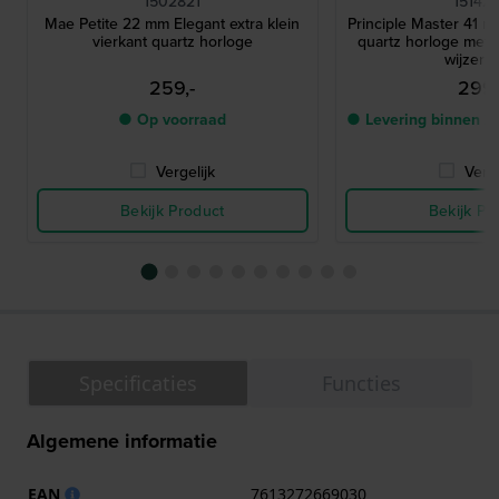
1502821
15142
Mae Petite 22 mm Elegant extra klein
Principle Master 41 m
vierkant quartz horloge
quartz horloge met 
wijzerpl
259,-
299,
● Op voorraad
● Levering binnen 2
Vergelijk
Verge
Bekijk Product
Bekijk Pr
Specificaties
Functies
Algemene informatie
EAN
7613272669030