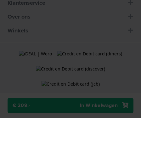
Klantenservice
Over ons
Winkels
€ 209,-
In Winkelwagen