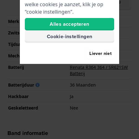
Download handleiding
welke cookies je aanzet, klik je op
(English)
“cookie instellingen”.
Merk uurwerk
Seiko Instruments Inc.
Alles accepteren
Zwitsers uurwerk
Nee
Cookie-instellingen
Tijdsaanduiding
Analoog
Liever niet
Mechanisme
Quartz
Batterij
Renata R364 364 / SR621SW
Batterij
Batterijduur
36 Maanden
Hackbaar
Ja
Geskeletteerd
Nee
Band informatie