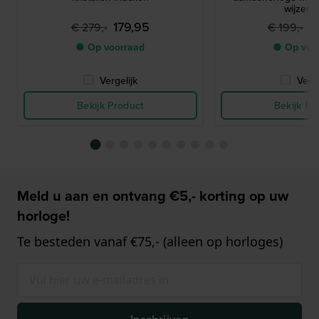
wijzerpl
179,95
1
€ 279,-
€ 199,-
● Op voorraad
● Op voo
Vergelijk
Verge
Bekijk Product
Bekijk Pr
Meld u aan en ontvang €5,- korting op uw
horloge!
Te besteden vanaf €75,- (alleen op horloges)