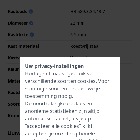
Kastcode
HB.589.3.34.43.7
Diameter
22 mm
Kastdikte
6.5 mm
Kast materiaal
Roestvrij staal
Kastvorm
Vierkant
Uw privacy-instellingen
Kleur kast
Goud
Horloge.nl maakt gebruik van
verschillende soorten
cookies
. Voor
Materiaal kastdeksel
Roestvrij staal
sommige soorten hebben we je
Kastdeksel
Klikkast
toestemming nodig.
De noodzakelijke cookies en
Soort glas
Mineraal
anonieme statistieken zijn altijd
Kroon
Trek kroon
automatisch actief; als je op
"accepteer alle cookies" klikt,
Uurwerk informatie
accepteer je ook de optionele