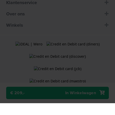
Klantenservice
Over ons
Winkels
€ 209,-
In Winkelwagen