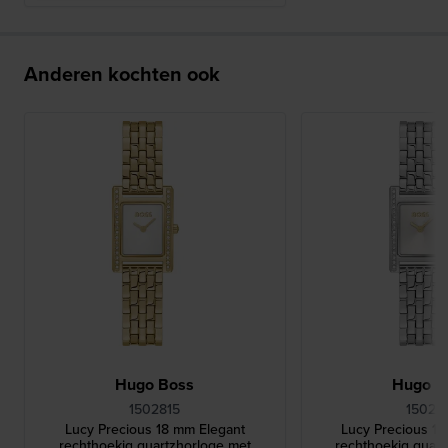
Anderen kochten ook
Hugo Boss
Hugo B
1502815
15028
Lucy Precious 18 mm Elegant
Lucy Precious 1
rechthoekig quartzhorloge met
rechthoekig quar