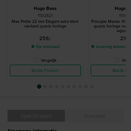
Hugo Boss
Hugo B
1502821
15142
Mae Petite 22 mm Elegant extra klein
Principle Master 41 m
vierkant quartz horloge
quartz horloge met 
wijzerpl
259,-
299,
● Op voorraad
● Levering binnen 2
Vergelijk
Verge
Bekijk Product
Bekijk Pr
Specificaties
Functies