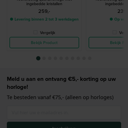
ingebedde kristallen
ingebedde kr
259,-
239,
● Levering binnen 2 tot 3 werkdagen
● Op voo
Vergelijk
Verge
Bekijk Product
Bekijk Pr
Meld u aan en ontvang €5,- korting op uw
horloge!
Te besteden vanaf €75,- (alleen op horloges)