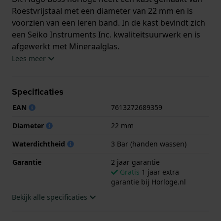
Roestvrijstaal met een diameter van 22 mm en is
voorzien van een leren band. In de kast bevindt zich
een Seiko Instruments Inc. kwaliteitsuurwerk en is
afgewerkt met Mineraalglas.
Lees meer
Het horloge is 3ATM. Dit betekent dat het horloge
spatwaterdicht is.. Verder wordt het horloge
Specificaties
geleverd met 2 jaar garantie.
EAN
7613272689359
.
Diameter
22 mm
Waterdichtheid
3 Bar (handen wassen)
Garantie
2 jaar garantie
Gratis
1 jaar extra
garantie bij Horloge.nl
Bekijk alle specificaties