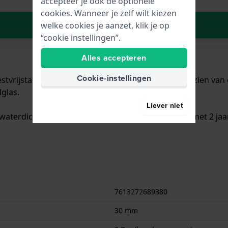
accepteer je ook de optionele
cookies. Wanneer je zelf wilt kiezen
In Winkelwagen
welke cookies je aanzet, klik je op
“cookie instellingen”.
Alles accepteren
Cookie-instellingen
vrijstaal met een diameter van 30 mm en is voorzien van ee
glas.
Liever niet
waterdicht is.. Verder wordt het horloge geleverd met 2 jaa
7613272689380
30 mm