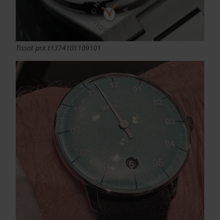
Tissot prx t1374101109101