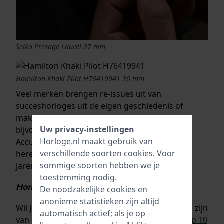
Seiko Presage Laurel 37 mm
Hamilton Khaki Pilot H76419941 36 mm
Veel merken brengen re-issues uit van
succeshorloges uit de eigen geschiedenis of
maken gloednieuwe herinterpretaties. Zoals
Uw privacy-instellingen
bijvoorbeeld de nieuwe versie van de
Bulova
Horloge.nl maakt gebruik van
Accutron, of de stijlvolle Seiko Presage
verschillende soorten
cookies
. Voor
herenhorloges gebaseerd op modellen uit de
sommige soorten hebben we je
jaren zestig.
toestemming nodig.
Horloges heren merken Top 10
De noodzakelijke cookies en
anonieme statistieken zijn altijd
Wil je weten wat de populairste herenhorloges zijn
automatisch actief; als je op
van dit moment? Lees dan
ons blog over de Top 10