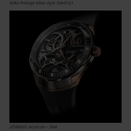
Seiko Presage 60ies style SSA453J1
2ES8A002 Accutron – DNA