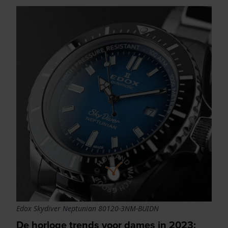
Edox Skydiver Neptunian 80120-3NM-BUIDN
De horloge trends voor dames in 2023: