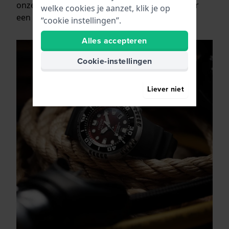
onze site lees je meer over de kenmerken waar
welke cookies je aanzet, klik je op
een duikhorloge aan moet voldoen.
“cookie instellingen”.
Alles accepteren
Cookie-instellingen
Liever niet