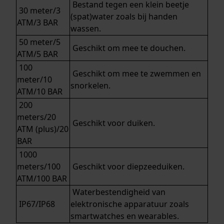
Bestand tegen een klein beetje
30 meter/3
(spat)water zoals bij handen
ATM/3 BAR
wassen.
50 meter/5
Geschikt om mee te douchen.
ATM/5 BAR
100
Geschikt om mee te zwemmen en
meter/10
snorkelen.
ATM/10 BAR
200
meters/20
Geschikt voor duiken.
ATM (plus)/20
BAR
1000
meters/100
Geschikt voor diepzeeduiken.
ATM/100 BAR
Waterbestendigheid van
IP67/IP68
elektronische apparatuur zoals
smartwatches en wearables.