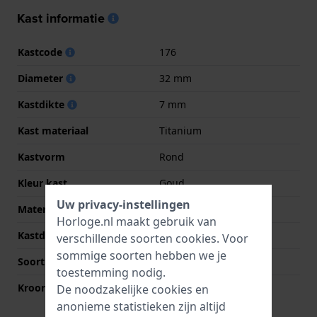
Kast informatie
Kastcode
176
Diameter
32 mm
Kastdikte
7 mm
Kast materiaal
Titanium
Kastvorm
Rond
Kleur kast
Goud
Uw privacy-instellingen
Materiaal kastdeksel
Titanium
Horloge.nl maakt gebruik van
Kastdeksel
Klikkast
verschillende soorten
cookies
. Voor
sommige soorten hebben we je
Soort glas
Saffier
toestemming nodig.
Kroon
Trek kroon
De noodzakelijke cookies en
anonieme statistieken zijn altijd