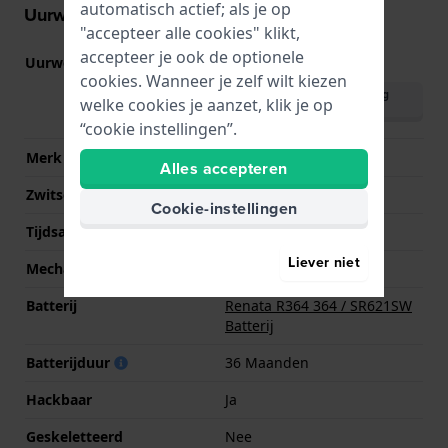
automatisch actief; als je op
Uurwerk informatie
"accepteer alle cookies" klikt,
accepteer je ook de optionele
Uurwerk nr.
GL32
(
Bekijk specificaties
)
cookies. Wanneer je zelf wilt kiezen
Download handleiding
welke cookies je aanzet, klik je op
(English)
“cookie instellingen”.
Merk uurwerk
Miyota
Alles accepteren
Zwitsers uurwerk
Nee
Cookie-instellingen
Tijdsaanduiding
Analoog
Liever niet
Mechanisme
Quartz
Batterij
Renata R364 364 / SR621SW
Batterij
Batterijduur
36 Maanden
Hackbaar
Ja
Geskeletteerd
Nee