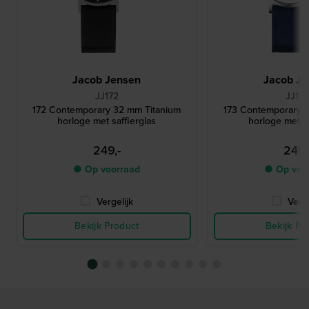
Jacob Jensen
Jacob Je
JJ172
JJ17
172 Contemporary 32 mm Titanium
173 Contemporary 
horloge met saffierglas
horloge met sa
249,-
249,
● Op voorraad
● Op voo
Vergelijk
Verge
Bekijk Product
Bekijk Pr