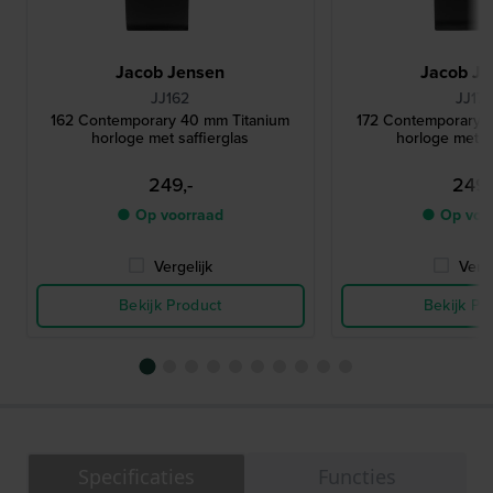
Jacob Jensen
Jacob Je
JJ162
JJ17
162 Contemporary 40 mm Titanium
172 Contemporary 
horloge met saffierglas
horloge met sa
249,-
249,
● Op voorraad
● Op voo
Vergelijk
Verge
Bekijk Product
Bekijk Pr
Specificaties
Functies