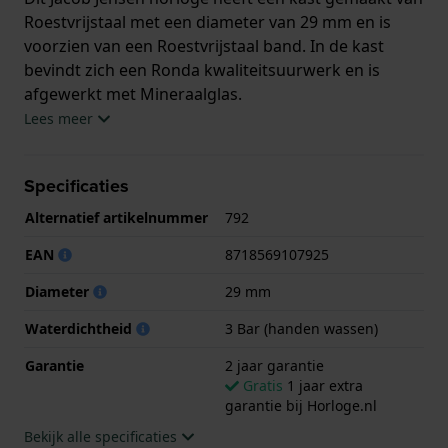
Roestvrijstaal met een diameter van 29 mm en is
voorzien van een Roestvrijstaal band. In de kast
bevindt zich een Ronda kwaliteitsuurwerk en is
afgewerkt met Mineraalglas.
Lees meer
Het horloge is 3ATM. Dit betekent dat het horloge
spatwaterdicht is.. Verder wordt het horloge
Specificaties
geleverd met 2 jaar garantie.
Alternatief artikelnummer
792
.
EAN
8718569107925
Diameter
29 mm
Waterdichtheid
3 Bar (handen wassen)
Garantie
2 jaar garantie
Gratis
1 jaar extra
garantie bij Horloge.nl
Bekijk alle specificaties