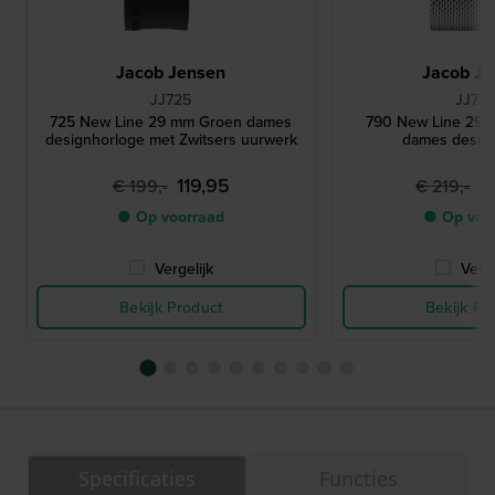
Jacob Jensen
Jacob Je
JJ725
JJ79
725 New Line 29 mm Groen dames
790 New Line 29 
designhorloge met Zwitsers uurwerk
dames desig
119,95
1
€ 199,-
€ 219,-
● Op voorraad
● Op voo
Vergelijk
Verge
Bekijk Product
Bekijk Pr
Specificaties
Functies