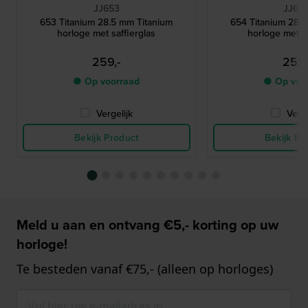
JJ653
JJ65
653 Titanium 28.5 mm Titanium
654 Titanium 28.5 mm Titanium
horloge met saffierglas
horloge met sa
259,-
259,
● Op voorraad
● Op voo
Vergelijk
Verge
Bekijk Product
Bekijk Pr
Meld u aan en ontvang €5,- korting op uw
horloge!
Te besteden vanaf €75,- (alleen op horloges)