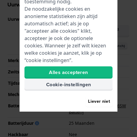
toestemming nodig.
Uurwerk informatie
De noodzakelijke cookies en
anonieme statistieken zijn altijd
Uurwerk nr.
1063
(
Bekijk specificaties
)
automatisch actief; als je op
Download handleiding
"accepteer alle cookies" klikt,
(English)
accepteer je ook de optionele
cookies. Wanneer je zelf wilt kiezen
Download handleiding (Dutch)
welke cookies je aanzet, klik je op
“cookie instellingen”.
Merk uurwerk
Ronda
Alles accepteren
Zwitsers uurwerk
Nee
Tijdsaanduiding
Analoog
Cookie-instellingen
Mechanisme
Quartz
Liever niet
Batterij
Renata R321 321 / SR616SW
Batterij
Batterijduur
25 Maanden
Hackbaar
Nee