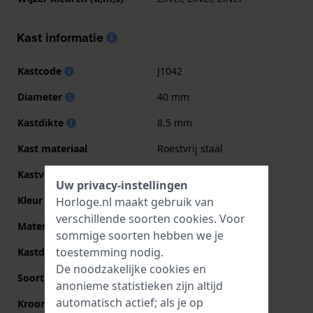
Kast informatie
Kastcode
J1042
Diameter
40 mm
Kastdikte
8.5 mm
Kast materiaal
Roestvrij staal
Kastvorm
Rond
Uw privacy-instellingen
Kleur kast
Zilver
Horloge.nl maakt gebruik van
verschillende soorten
cookies
. Voor
Materiaal kastdeksel
Roestvrij staal
sommige soorten hebben we je
toestemming nodig.
Kastdeksel
Gedicht met schroefjes
De noodzakelijke cookies en
Soort glas
Saffier
anonieme statistieken zijn altijd
automatisch actief; als je op
Kroon
Trek kroon