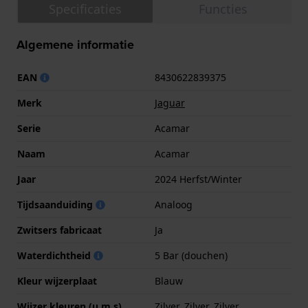
Specificaties
Functies
Algemene informatie
EAN
8430622839375
Merk
Jaguar
Serie
Acamar
Naam
Acamar
Jaar
2024 Herfst/Winter
Tijdsaanduiding
Analoog
Zwitsers fabricaat
Ja
Waterdichtheid
5 Bar (douchen)
Kleur wijzerplaat
Blauw
Wijzer kleuren (u,m,s)
Zilver, Zilver, Zilver