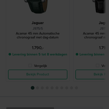
Jaguar
Jagu
J975/5
J975/
Acamar 45 mm Automatische
Acamar 45 mm A
chronograaf met dag-datum
chronograaf me
1.790,-
1.790
● Levering binnen 5 tot 8 werkdagen
● Levering binnen 5
Vergelijk
Verge
Bekijk Product
Bekijk Pr