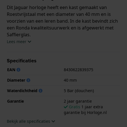
Dit Jaguar horloge heeft een kast gemaakt van
Roestvrijstaal met een diameter van 40 mm en is
voorzien van een leren band. In de kast bevindt zich
een Ronda kwaliteitsuurwerk en is afgewerkt met
Saffierglas.
Lees meer
Het horloge is 5ATM. Dit betekent dat het horloge
geschikt is om mee te douchen. Verder wordt het
Specificaties
horloge geleverd met 2 jaar garantie.
EAN
8430622839375
.
Diameter
40 mm
Waterdichtheid
5 Bar (douchen)
Garantie
2 jaar garantie
Gratis
1 jaar extra
garantie bij Horloge.nl
Bekijk alle specificaties