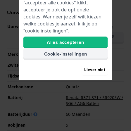
"accepteer alle cookies" klikt,
accepteer je ook de optionele
Uurwerk informatie
cookies. Wanneer je zelf wilt kiezen
welke cookies je aanzet, klik je op
Uurwerk nr.
705 SW
(
Bekijk specificaties
)
“cookie instellingen”.
Download handleiding
(English)
Alles accepteren
Cookie-instellingen
Merk uurwerk
Ronda
Zwitsers uurwerk
Ja
Liever niet
Tijdsaanduiding
Analoog
Mechanisme
Quartz
Batterij
Renata R371 371 / SR920SW /
SG6 / AG6 Batterij
Batterijduur
60 Maanden
Robijnen
5