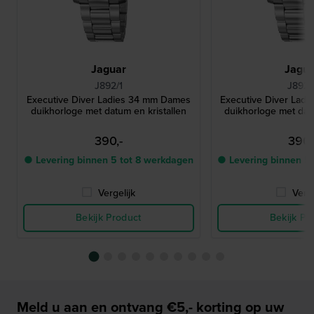
Jaguar
Jagu
J892/1
J892/
Executive Diver Ladies 34 mm Dames
Executive Diver Lad
duikhorloge met datum en kristallen
duikhorloge met datu
390,-
390,
● Levering binnen 5 tot 8 werkdagen
● Levering binnen 5
Vergelijk
Verge
Bekijk Product
Bekijk Pr
Meld u aan en ontvang €5,- korting op uw