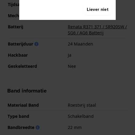
Tijdsaanduiding
Analoog
Liever niet
Mechanisme
Quartz
Batterij
Renata R371 371 / SR920SW /
SG6 / AG6 Batterij
Batterijduur
24 Maanden
Hackbaar
Ja
Geskeletteerd
Nee
Band informatie
Materiaal Band
Roestvrij staal
Type band
Schakelband
Bandbreedte
22 mm