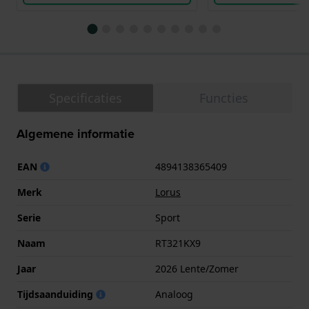
Specificaties
Functies
Algemene informatie
EAN
4894138365409
Merk
Lorus
Serie
Sport
Naam
RT321KX9
Jaar
2026 Lente/Zomer
Tijdsaanduiding
Analoog