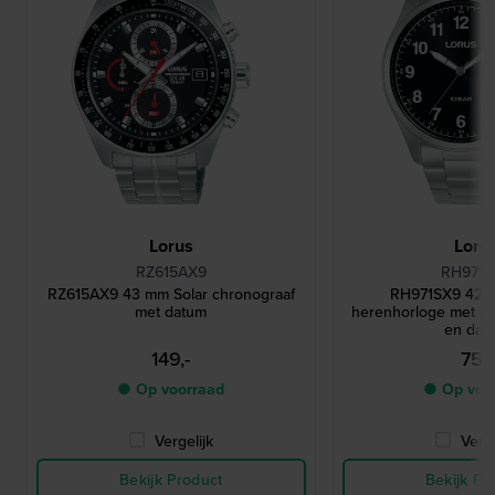
Lorus
Loru
RZ615AX9
RH971S
RZ615AX9 43 mm Solar chronograaf
RH971SX9 42 
met datum
herenhorloge met sun
en dat
149,-
75,-
● Op voorraad
● Op voo
Vergelijk
Verge
Bekijk Product
Bekijk Pr