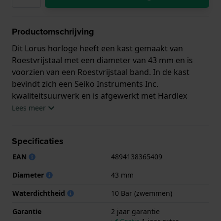
Productomschrijving
Dit Lorus horloge heeft een kast gemaakt van
Roestvrijstaal met een diameter van 43 mm en is
voorzien van een Roestvrijstaal band. In de kast
bevindt zich een Seiko Instruments Inc.
kwaliteitsuurwerk en is afgewerkt met Hardlex
glasglas.
Lees meer
Het horloge is 10ATM. Dit betekent dat het horloge
Specificaties
geschikt is om mee te zwemmen. Verder wordt het
horloge geleverd met 2 jaar garantie.
EAN
4894138365409
Diameter
43 mm
.
Waterdichtheid
10 Bar (zwemmen)
Garantie
2 jaar garantie