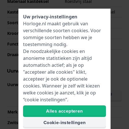
Materiaal kastdeksel
Roestvrij staal
Kastdeksel
Geschroefde achterdeksel
Uw privacy-instellingen
Soort glas
Hardlex glas
Horloge.nl maakt gebruik van
verschillende soorten
cookies
. Voor
Kroon
Trek kroon
sommige soorten hebben we je
toestemming nodig.
Functie bezel
Tachymeter
De noodzakelijke cookies en
Draaiende bezel
Geen - Vast
anonieme statistieken zijn altijd
automatisch actief; als je op
Uurwerk informatie
"accepteer alle cookies" klikt,
accepteer je ook de optionele
Uurwerk nr.
VD53
cookies. Wanneer je zelf wilt kiezen
(
Bekijk specificaties
)
welke cookies je aanzet, klik je op
Download handleiding
(English)
“cookie instellingen”.
Alles accepteren
Merk uurwerk
Seiko Instruments Inc.
Cookie-instellingen
Zwitsers uurwerk
Nee