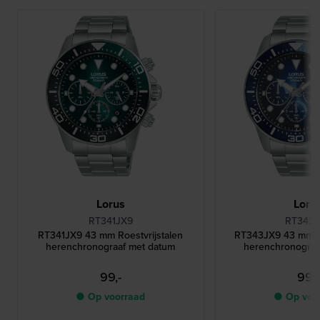
Lorus
Loru
RT341JX9
RT343J
RT341JX9 43 mm Roestvrijstalen
RT343JX9 43 mm Ro
herenchronograaf met datum
herenchronograa
99,-
99,-
● Op voorraad
● Op voo