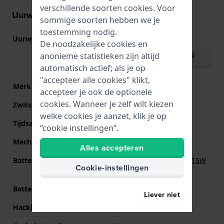
verschillende soorten
cookies
. Voor
Uurwerk informatie
sommige soorten hebben we je
toestemming nodig.
Uurwerk nr.
VJ42
(
Bekijk specificaties
)
De noodzakelijke cookies en
Download handleiding
anonieme statistieken zijn altijd
(English)
automatisch actief; als je op
"accepteer alle cookies" klikt,
Merk uurwerk
Seiko Instruments Inc.
accepteer je ook de optionele
cookies. Wanneer je zelf wilt kiezen
Zwitsers uurwerk
Nee
welke cookies je aanzet, klik je op
Tijdsaanduiding
Analoog
“cookie instellingen”.
Mechanisme
Quartz
Alles accepteren
Batterij
Renata R364 364 / SR621SW
Cookie-instellingen
Batterij
Batterijduur
36 Maanden
Liever niet
Hackbaar
Ja