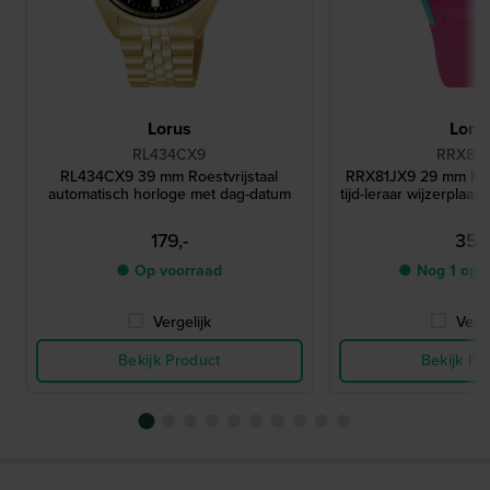
Lorus
Loru
RL434CX9
RRX81J
RL434CX9 39 mm Roestvrijstaal
RRX81JX9 29 mm Kin
automatisch horloge met dag-datum
tijd-leraar wijzerplaat
179,-
35,-
● Op voorraad
● Nog 1 op 
Vergelijk
Verge
Bekijk Product
Bekijk Pr