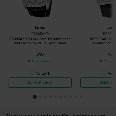
Lorus
Loru
RS985AX9
RS965
RS985AX9 43 mm Staal Herenhorloge
RS965BX9 38 m
met Datum op Bruin Leren Band
herenhorloge 
59,-
49,-
● Op voorraad
● Op voo
Vergelijk
Verge
Bekijk Product
Bekijk Pr
Meld u aan en ontvang €5,- korting op uw