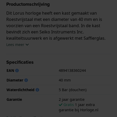
Productomschrijving
Dit Lorus horloge heeft een kast gemaakt van
Roestvrijstaal met een diameter van 40 mm en is
voorzien van een Roestvrijstaal band. In de kast
bevindt zich een Seiko Instruments Inc.
kwaliteitsuurwerk en is afgewerkt met Saffierglas.
Lees meer
Het horloge is 5ATM. Dit betekent dat het horloge
geschikt is om mee te douchen. Verder wordt het
Specificaties
horloge geleverd met 2 jaar garantie.
EAN
4894138360244
.
Diameter
40 mm
Waterdichtheid
5 Bar (douchen)
Garantie
2 jaar garantie
Gratis
1 jaar extra
garantie bij Horloge.nl