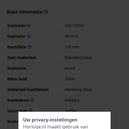
Kast informatie
Kastcode
VJ42-X350
Diameter
40 mm
Kastdikte
7.4 mm
Kast materiaal
Roestvrij staal
Kastvorm
Rond
Kleur kast
Zilver
Materiaal kastdeksel
Roestvrij staal
Kastdeksel
Klikkast
Soort glas
Saffier
Uw privacy-instellingen
Kroon
Trek kroon
Horloge.nl maakt gebruik van