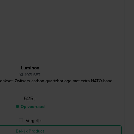
Luminox
XL.1971.SET
nkset: Zwitsers carbon quartzhorloge met extra NATO-band
525,-
● Op voorraad
Vergelijk
Bekijk Product