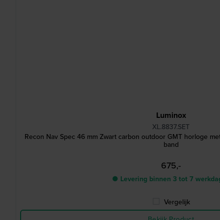
Luminox
XL.8837.SET
Recon Nav Spec 46 mm Zwart carbon outdoor GMT horloge met
band
675,-
● Levering binnen 3 tot 7 werkda
Vergelijk
Bekijk Product