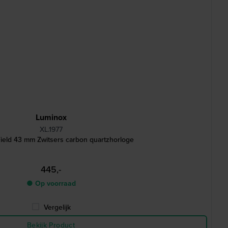
Luminox
XL.1977
ield 43 mm Zwitsers carbon quartzhorloge
445,-
● Op voorraad
Vergelijk
Bekijk Product