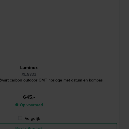
Luminox
XL.8833
wart carbon outdoor GMT horloge met datum en kompas
645,-
● Op voorraad
Vergelijk
Bekijk Product