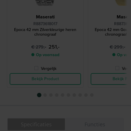
Maserati
Masera
R8873618017
R887361
Epoca 42 mm Zilverkleurige heren
Epoca 42 mm Goudk
chronograaf
chronograaf 
251,-
2
€ 279,-
€ 299,-
● Op voorraad
● Op voo
Vergelijk
Verge
Bekijk Product
Bekijk Pr
Specificaties
Functies