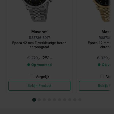
Maserati
Masera
R8873618017
R887361
Epoca 42 mm Zilverkleurige heren
Epoca 42 mm Go
chronograaf
chronog
251,-
€ 279,-
€ 339,-
● Op voorraad
● Op voo
Vergelijk
Verge
Bekijk Product
Bekijk Pr