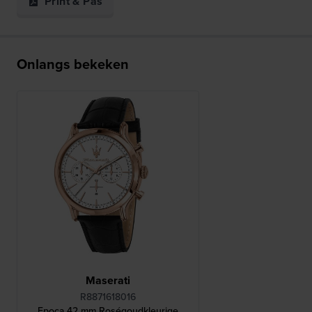
Print & Pas
Onlangs bekeken
Maserati
R8871618016
Epoca 42 mm Roségoudkleurige