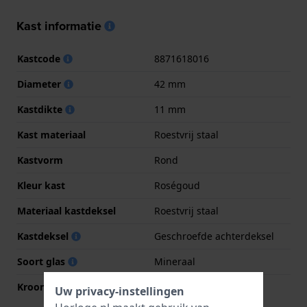
Kast informatie
Kastcode
8871618016
Diameter
42 mm
Kastdikte
11 mm
Kast materiaal
Roestvrij staal
Kastvorm
Rond
Kleur kast
Roségoud
Materiaal kastdeksel
Roestvrij staal
Kastdeksel
Geschroefde achterdeksel
Soort glas
Mineraal
Kroon
Trek kroon
Uw privacy-instellingen