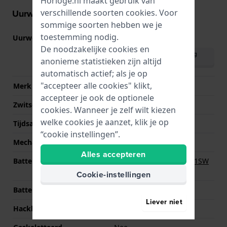
Horloge.nl maakt gebruik van
verschillende soorten
cookies
. Voor
Uurwerk informatie
sommige soorten hebben we je
toestemming nodig.
Uurwerk nr.
JS20
(
Bekijk specificaties
)
De noodzakelijke cookies en
Download handleiding
anonieme statistieken zijn altijd
(English)
automatisch actief; als je op
"accepteer alle cookies" klikt,
Merk uurwerk
Miyota
accepteer je ook de optionele
Zwitsers uurwerk
Nee
cookies. Wanneer je zelf wilt kiezen
welke cookies je aanzet, klik je op
Tijdsaanduiding
Analoog
“cookie instellingen”.
Mechanisme
Quartz
Alles accepteren
Batterij
Renata R364 364 / SR621SW
Batterij
Cookie-instellingen
Batterijduur
24 Maanden
Liever niet
Hackbaar
Ja