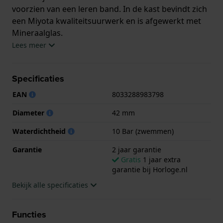
voorzien van een leren band. In de kast bevindt zich
een Miyota kwaliteitsuurwerk en is afgewerkt met
Mineraalglas.
Lees meer
Het horloge is 10ATM. Dit betekent dat het horloge
geschikt is om mee te zwemmen. Verder wordt het
Specificaties
horloge geleverd met 2 jaar garantie.
EAN
8033288983798
.
Diameter
42 mm
Waterdichtheid
10 Bar (zwemmen)
Garantie
2 jaar garantie
Gratis
1 jaar extra
garantie bij Horloge.nl
Bekijk alle specificaties
Functies