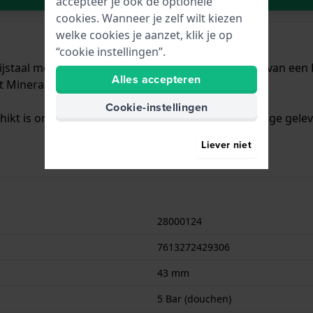
accepteer je ook de optionele
cookies. Wanneer je zelf wilt kiezen
welke cookies je aanzet, klik je op
“cookie instellingen”.
staal met een diameter van 43 mm en is voorzien van een Ro
Alles accepteren
t Mineraalglas.
Cookie-instellingen
chikt is om mee te douchen. Verder wordt het horloge gelev
Liever niet
28000124
7613272429306
43 mm
5 Bar (douchen)