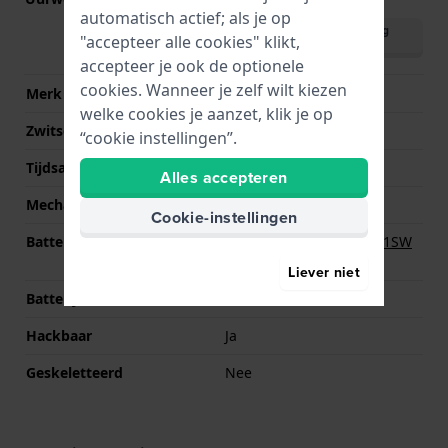
automatisch actief; als je op
Download handleiding
"accepteer alle cookies" klikt,
(English)
accepteer je ook de optionele
cookies. Wanneer je zelf wilt kiezen
Merk uurwerk
Miyota
welke cookies je aanzet, klik je op
Zwitsers uurwerk
Nee
“cookie instellingen”.
Tijdsaanduiding
Analoog
Alles accepteren
Mechanisme
Quartz
Cookie-instellingen
Batterij
Renata R364 364 / SR621SW
Batterij
Liever niet
Batterijduur
36 Maanden
Hackbaar
Ja
Geskeletteerd
Nee