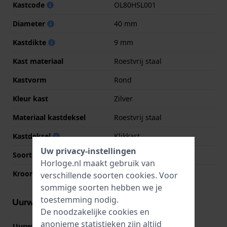
Kastcode
OL80HSL001
Diameter
40 mm
Kastdikte
9 mm
Kast materiaal
Roestvrij staal
Kastvorm
Rond
Kleur kast
Zilver
Materiaal kastdeksel
Roestvrij staal
Kastdeksel
Klikkast
Uw privacy-instellingen
Soort glas
Mineraal
Horloge.nl maakt gebruik van
Kroon
Trek kroon
verschillende soorten
cookies
. Voor
sommige soorten hebben we je
toestemming nodig.
Uurwerk informatie
De noodzakelijke cookies en
anonieme statistieken zijn altijd
Uurwerk nr.
GM12
(
Bekijk specificaties
)