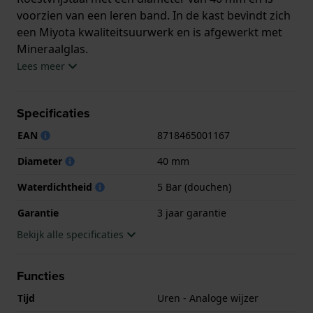
voorzien van een leren band. In de kast bevindt zich
een Miyota kwaliteitsuurwerk en is afgewerkt met
Mineraalglas.
Lees meer
Het horloge is 5ATM. Dit betekent dat het horloge
geschikt is om mee te douchen. Verder wordt het
Specificaties
horloge geleverd met 3 jaar garantie.
EAN
8718465001167
.
Diameter
40 mm
Waterdichtheid
5 Bar (douchen)
Garantie
3 jaar garantie
Bekijk alle specificaties
Functies
Tijd
Uren - Analoge wijzer