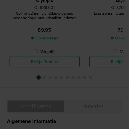
Olympic
Olymp
OL1DSL001
OL82DSL
Soline 32 mm Lichtblauw dames
Lina 26 mm Quartz
modehorloge met kristallen indexen
89,95
79,9
● Op voorraad
● Op voo
Vergelijk
Verge
Bekijk Product
Bekijk Pr
Specificaties
Functies
Algemene informatie