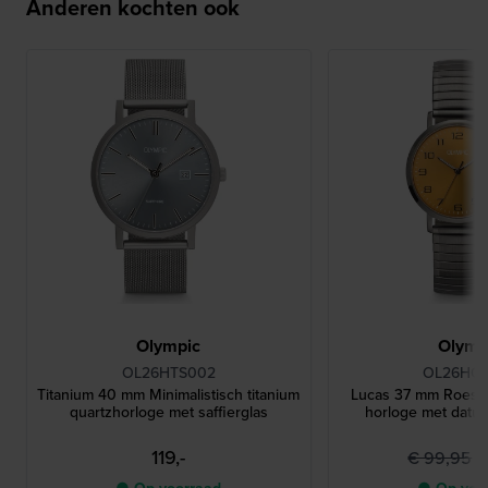
Anderen kochten ook
Olympic
Olymp
OL26HTS002
OL26HG
Titanium 40 mm Minimalistisch titanium
Lucas 37 mm Roestvr
quartzhorloge met saffierglas
horloge met datu
119,-
€ 99,95
● Op voorraad
● Op voo