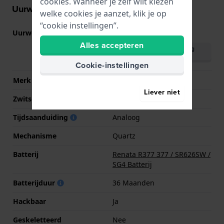
cookies. Wanneer je zelf wilt kiezen
Uurwerk informatie
welke cookies je aanzet, klik je op
“cookie instellingen”.
Uurwerk nr.
2035
(
Bekijk specificaties
)
Alles accepteren
Download handleiding
(English)
Cookie-instellingen
Merk uurwerk
Miyota
Liever niet
Zwitsers uurwerk
Nee
Tijdsaanduiding
Analoog
Mechanisme
Quartz
Batterij
Renata R377 377 / SR626SW /
SG4 Batterij
Batterijduur
36 Maanden
Hackbaar
Ja
Geskeletteerd
Nee