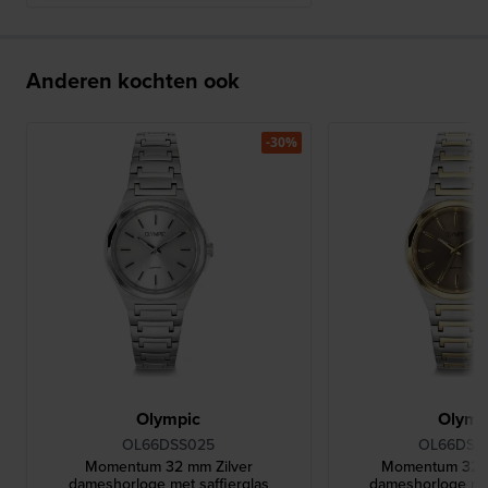
Anderen kochten ook
-30%
Olympic
Olymp
OL66DSS025
OL66DSS
Momentum 32 mm Zilver
Momentum 32 m
dameshorloge met saffierglas
dameshorloge met