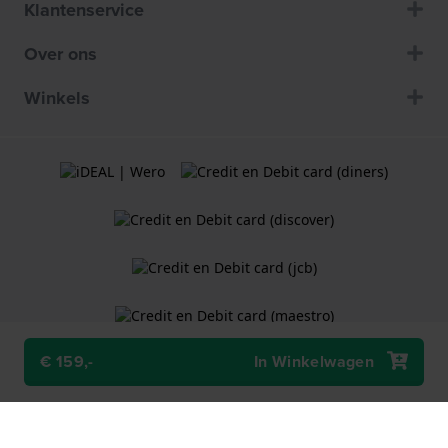
Klantenservice
Over ons
Winkels
€ 159,-
In Winkelwagen