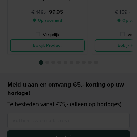
99,95
1
€ 149,-
€ 159,-
● Op voorraad
● Op voo
Vergelijk
Verge
Bekijk Product
Bekijk Pr
Meld u aan en ontvang €5,- korting op uw
horloge!
Te besteden vanaf €75,- (alleen op horloges)