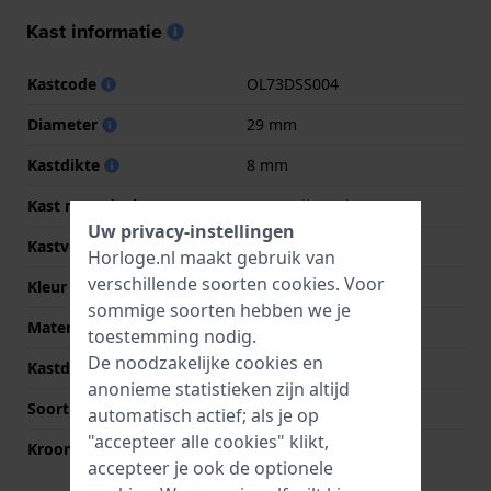
Kast informatie
Kastcode
OL73DSS004
Diameter
29 mm
Kastdikte
8 mm
Kast materiaal
Roestvrij staal
Uw privacy-instellingen
Kastvorm
Rond
Horloge.nl maakt gebruik van
verschillende soorten
cookies
. Voor
Kleur kast
Zilver
sommige soorten hebben we je
Materiaal kastdeksel
Roestvrij staal
toestemming nodig.
De noodzakelijke cookies en
Kastdeksel
Klikkast
anonieme statistieken zijn altijd
Soort glas
Saffier
automatisch actief; als je op
"accepteer alle cookies" klikt,
Kroon
Trek kroon
accepteer je ook de optionele