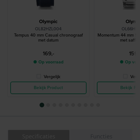
Olympic
Olymp
OL82HZL004
OL66HS
Tempus 40 mm Casual chronograaf
Momentum 44 mm Sta
met datum
met saffie
169,-
159,
● Op voorraad
● Op voo
Vergelijk
Verge
Bekijk Product
Bekijk Pr
Specificaties
Functies