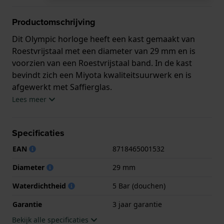
Productomschrijving
Dit Olympic horloge heeft een kast gemaakt van
Roestvrijstaal met een diameter van 29 mm en is
voorzien van een Roestvrijstaal band. In de kast
bevindt zich een Miyota kwaliteitsuurwerk en is
afgewerkt met Saffierglas.
Lees meer
Het horloge is 5ATM. Dit betekent dat het horloge
geschikt is om mee te douchen. Verder wordt het
Specificaties
horloge geleverd met 3 jaar garantie.
EAN
8718465001532
.
Diameter
29 mm
Waterdichtheid
5 Bar (douchen)
Garantie
3 jaar garantie
Bekijk alle specificaties