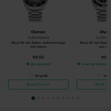
Olympic
Olymp
OL90HSS004
OL90HS
Wout 40 mm Stalen duikershorloge
Wout 40 mm Stalen 
met datum
met da
99,95
99,9
● Op voorraad
● Levering binnen 2
Vergelijk
Verge
Bekijk Product
Bekijk Pr