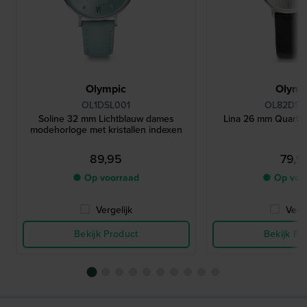
Olympic
Olymp
OL1DSL001
OL82DSL
Soline 32 mm Lichtblauw dames
Lina 26 mm Quartz
modehorloge met kristallen indexen
89,95
79,9
● Op voorraad
● Op voo
Vergelijk
Verge
Bekijk Product
Bekijk Pr