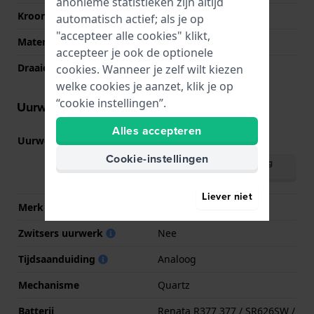
anonieme statistieken zijn altijd
Kroon
Trek kroon
automatisch actief; als je op
"accepteer alle cookies" klikt,
Materiaal bezel
Roestvrij staal
accepteer je ook de optionele
Draaiende bezel
Geen - Vast
cookies. Wanneer je zelf wilt kiezen
welke cookies je aanzet, klik je op
“cookie instellingen”.
Uurwerk informatie
Alles accepteren
Uurwerk nr.
PC32
(
Bekijk specificaties
)
Cookie-instellingen
Download handleiding
(English)
Liever niet
Merk uurwerk
Seiko Instruments Inc.
Zwitsers uurwerk
Nee
Tijdsaanduiding
Analoog
Mechanisme
Quartz
Batterij
Renata R377 377 / SR626SW /