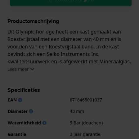
Productomschrijving
Dit Olympic horloge heeft een kast gemaakt van
Roestvrijstaal met een diameter van 40 mm en is
voorzien van een Roestvrijstaal band. In de kast
bevindt zich een Seiko Instruments Inc.
kwaliteitsuurwerk en is afgewerkt met Mineraalglas.
Lees meer
Het horloge is 5ATM. Dit betekent dat het horloge
geschikt is om mee te douchen. Verder wordt het
Specificaties
horloge geleverd met 3 jaar garantie.
EAN
8718465001037
.
Diameter
40 mm
Waterdichtheid
5 Bar (douchen)
Garantie
3 jaar garantie