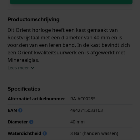
Productomschrijving
Dit Orient horloge heeft een kast gemaakt van
Roestvrijstaal met een diameter van 40 mm en is
voorzien van een leren band. In de kast bevindt zich
een Orient kwaliteitsuurwerk en is afgewerkt met
Mineraalglas.
Lees meer
Het horloge is 3ATM. Dit betekent dat het horloge
spatwaterdicht is.. Verder wordt het horloge
Specificaties
geleverd met 2 jaar garantie.
Alternatief artikelnummer
RA-AC0028S
.
EAN
4942715033163
Diameter
40 mm
Waterdichtheid
3 Bar (handen wassen)