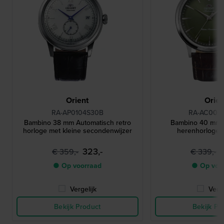
Orient
Orien
RA-AP0104S30B
RA-AC002
Bambino 38 mm Automatisch retro
Bambino 40 mm 
horloge met kleine secondenwijzer
herenhorloge 
323,-
€ 359,-
€ 339,-
● Op voorraad
● Op voo
Vergelijk
Verge
Bekijk Product
Bekijk Pr