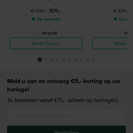
305,-
€ 339,-
€ 339,-
● Op voorraad
● Op voo
Vergelijk
Verge
Bekijk Product
Bekijk Pr
Meld u aan en ontvang €5,- korting op uw
horloge!
Te besteden vanaf €75,- (alleen op horloges)
Inschrijven