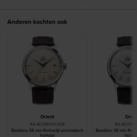
Anderen kochten ook
Orient
Orien
RA-AC0M04Y30B
RA-AC0M0
Bambino 38 mm Retrostijl automatisch
Bambino 38 mm Retros
horloge
horlo