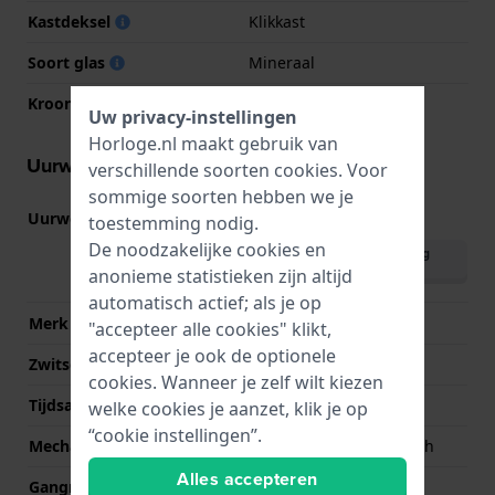
Kastdeksel
Klikkast
Soort glas
Mineraal
Kroon
Trek kroon
Uw privacy-instellingen
Horloge.nl maakt gebruik van
Uurwerk informatie
verschillende soorten
cookies
. Voor
sommige soorten hebben we je
Uurwerk nr.
F6724
toestemming nodig.
(
Bekijk specificaties
)
De noodzakelijke cookies en
Download handleiding
(English)
anonieme statistieken zijn altijd
automatisch actief; als je op
Merk uurwerk
Orient
"accepteer alle cookies" klikt,
accepteer je ook de optionele
Zwitsers uurwerk
Nee
cookies. Wanneer je zelf wilt kiezen
Tijdsaanduiding
Analoog
welke cookies je aanzet, klik je op
“cookie instellingen”.
Mechanisme
Mechanisch automatisch
Alles accepteren
Gangreserve
40