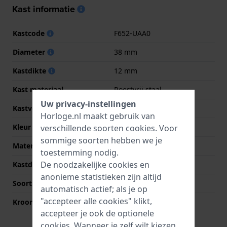
Kast informatie
Kastcode
F652-UAA0
Diameter
38 mm
Kastdikte
12 mm
Kast materiaal
Roestvrij staal
Uw privacy-instellingen
Kastvorm
Rond
Horloge.nl maakt gebruik van
Kleur kast
Zilver
verschillende soorten
cookies
. Voor
sommige soorten hebben we je
Materiaal kastdeksel
Roestvrij staal
toestemming nodig.
De noodzakelijke cookies en
Kastdeksel
Klikkast
anonieme statistieken zijn altijd
Soort glas
Mineraal
automatisch actief; als je op
"accepteer alle cookies" klikt,
Kroon
Trek kroon
accepteer je ook de optionele
cookies. Wanneer je zelf wilt kiezen