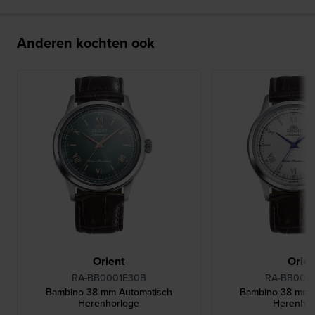
Anderen kochten ook
Orient
Orien
RA-BB0001E30B
RA-BB000
Bambino 38 mm Automatisch
Bambino 38 mm 
Herenhorloge
Herenhor