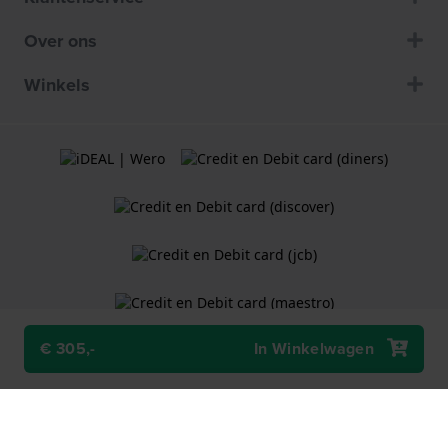
Over ons
Winkels
€ 305,-
In Winkelwagen