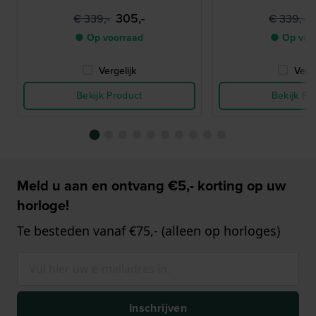
305,-
€ 339,-
€ 339,-
● Op voorraad
● Op voo
Vergelijk
Verge
Bekijk Product
Bekijk Pr
Meld u aan en ontvang €5,- korting op uw
horloge!
Te besteden vanaf €75,- (alleen op horloges)
Inschrijven