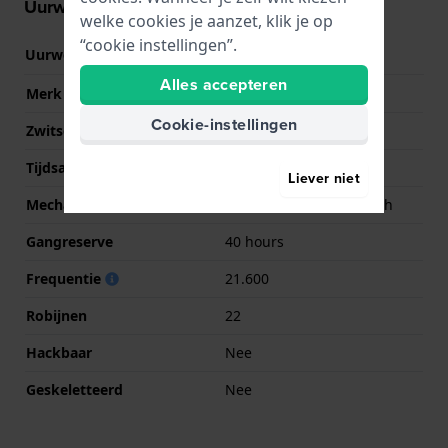
Uurwerk informatie
welke cookies je aanzet, klik je op
“cookie instellingen”.
Uurwerk nr.
F6524
(
Bekijk specificaties
)
Alles accepteren
Merk uurwerk
Epson
Cookie-instellingen
Zwitsers uurwerk
Nee
Tijdsaanduiding
Analoog
Liever niet
Mechanisme
Mechanisch automatisch
Gangreserve
40 hours
Frequentie
21.600
Robijnen
22
Hackbaar
Nee
Geskeletteerd
Nee