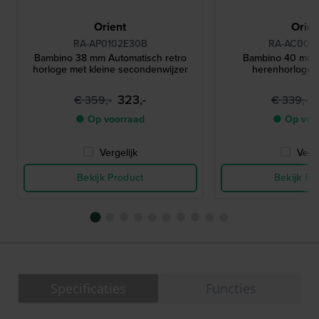
Orient
Orien
RA-AP0102E30B
RA-AC002
Bambino 38 mm Automatisch retro
Bambino 40 mm 
horloge met kleine secondenwijzer
herenhorloge 
323,-
€ 359,-
€ 339,-
● Op voorraad
● Op voo
Vergelijk
Verge
Bekijk Product
Bekijk Pr
Specificaties
Functies