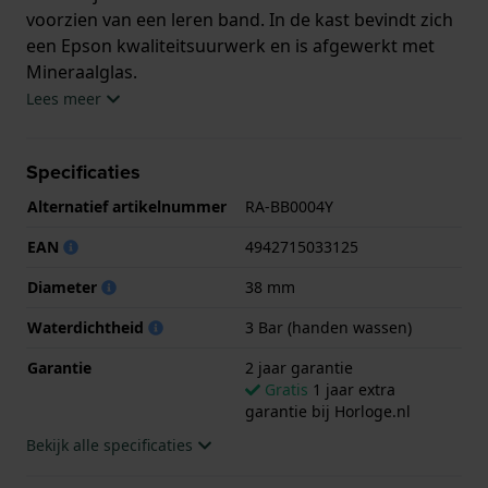
voorzien van een leren band. In de kast bevindt zich
een Epson kwaliteitsuurwerk en is afgewerkt met
Mineraalglas.
Lees meer
Het horloge is 3ATM. Dit betekent dat het horloge
spatwaterdicht is.. Verder wordt het horloge
Specificaties
geleverd met 2 jaar garantie.
Alternatief artikelnummer
RA-BB0004Y
.
EAN
4942715033125
Diameter
38 mm
Waterdichtheid
3 Bar (handen wassen)
Garantie
2 jaar garantie
Gratis
1 jaar extra
garantie bij Horloge.nl
Bekijk alle specificaties