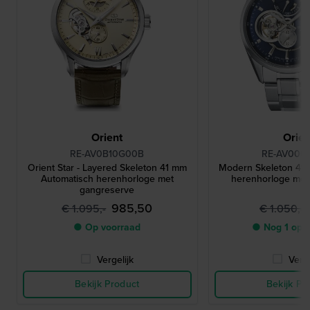
Orient
Orien
RE-AV0B10G00B
RE-AV000
Orient Star - Layered Skeleton 41 mm
Modern Skeleton 41
Automatisch herenhorloge met
herenhorloge met
gangreserve
985,50
€ 1.095,-
€ 1.050,-
● Op voorraad
● Nog 1 op 
Vergelijk
Verge
Bekijk Product
Bekijk Pr