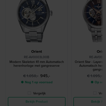
Orient
Orien
RE-AV0003L00B
RE-AV0B0
Modern Skeleton 41 mm Automatisch
Orient Star - Layere
herenhorloge met gangreserve
Automatisch here
gangres
945,-
€ 1.050,-
€ 1.095,-
● Nog 1 op voorraad
● Op voo
Vergelijk
Verge
Bekijk Product
Bekijk Pr