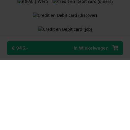
€ 945,-
In Winkelwagen
Algemene Voorwaarden
Cookiebeleid
Privacy Verklaring
Een webshop van
Holland Watch Group B.V.