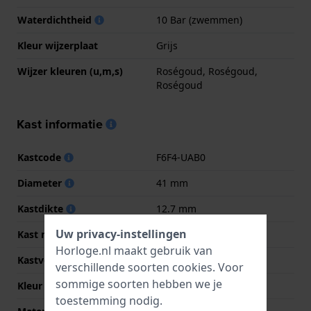
Waterdichtheid
10 Bar (zwemmen)
Kleur wijzerplaat
Grijs
Wijzer kleuren (u,m,s)
Roségoud, Roségoud,
Roségoud
Kast informatie
Kastcode
F6F4-UAB0
Diameter
41 mm
Kastdikte
12.7 mm
Uw privacy-instellingen
Kast materiaal
Roestvrij staal
Horloge.nl maakt gebruik van
Kastvorm
Rond
verschillende soorten
cookies
. Voor
sommige soorten hebben we je
Kleur kast
Zilver
toestemming nodig.