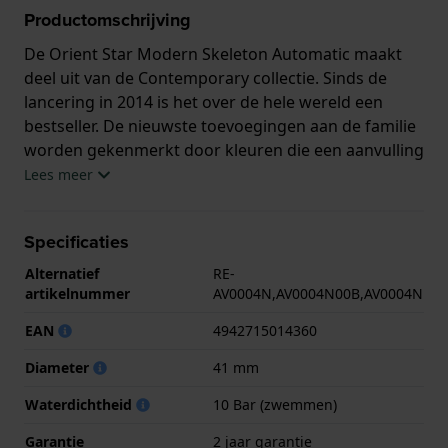
Productomschrijving
De Orient Star Modern Skeleton Automatic maakt
deel uit van de Contemporary collectie. Sinds de
lancering in 2014 is het over de hele wereld een
bestseller. De nieuwste toevoegingen aan de familie
worden gekenmerkt door kleuren die een aanvulling
vormen op de metallic texturen van de kast en
Lees meer
andere onderdelen van het horloge die zichtbaar
zijn via slim geplaatste openingen in de wijzerplaat.
Specificaties
Naast de vensters naar het binnenwerk van het
horloge zijn er een gangreserve-indicator op 12 uur
Alternatief
RE-
en een kleine secondewijzer op 6 te vinden. Het
artikelnummer
AV0004N,AV0004N00B,AV0004N
horloge wordt aangedreven door een mechanisch
EAN
4942715014360
in-house kaliber F6F44 dat een stabiele
nauwkeurigheid biedt van ＋25 seconden tot -15
Diameter
41 mm
seconden per dag en een gangreserve van 50 uur.
Waterdichtheid
10 Bar (zwemmen)
De visuele harmonie tussen de wijzerplaat en het
mechanische uurwerk eronder creëren een horloge
Garantie
2 jaar garantie