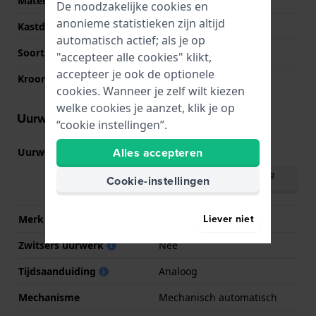
Materiaal kastdeksel
Roestvrij staal
De noodzakelijke cookies en
anonieme statistieken zijn altijd
Kastdeksel
Doorzichtig
automatisch actief; als je op
Soort glas
Saffier
"accepteer alle cookies" klikt,
accepteer je ook de optionele
Kroon
Trek kroon
cookies. Wanneer je zelf wilt kiezen
welke cookies je aanzet, klik je op
Uurwerk informatie
“cookie instellingen”.
Alles accepteren
Uurwerk nr.
F6F44
(
Bekijk specificaties
)
Download handleiding
Cookie-instellingen
(English)
Liever niet
Merk uurwerk
Seiko Instruments Inc.
Zwitsers uurwerk
Nee
Tijdsaanduiding
Analoog
Mechanisme
Mechanisch automatisch