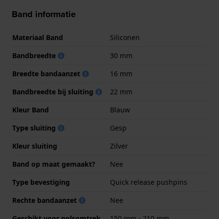
Band informatie
Materiaal Band
Siliconen
Bandbreedte
30 mm
Breedte bandaanzet
16 mm
Bandbreedte bij sluiting
22 mm
Kleur Band
Blauw
Type sluiting
Gesp
Kleur sluiting
Zilver
Band op maat gemaakt?
Nee
Type bevestiging
Quick release pushpins
Rechte bandaanzet
Nee
Geschikt voor polsomtrek
150 mm - 210 mm