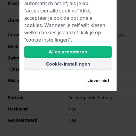
automatisch actief; als je op
Kroon
Druk/trek kroon
"accepteer alle cookies" klikt,
accepteer je ook de optionele
Uurwerk informatie
cookies. Wanneer je zelf wilt kiezen
welke cookies je aanzet, klik je op
Uurwerk nr.
PEIUN00003
(
Bekijk specificaties
)
“cookie instellingen”.
Merk uurwerk
Police
Alles accepteren
Zwitsers uurwerk
Nee
Cookie-instellingen
Tijdsaanduiding
Touchscreen
Liever niet
Mechanisme
SOC (System-On-Chip)
Module
Batterij
Rechargeable battery
Hackbaar
Nee
Geskeletteerd
Nee