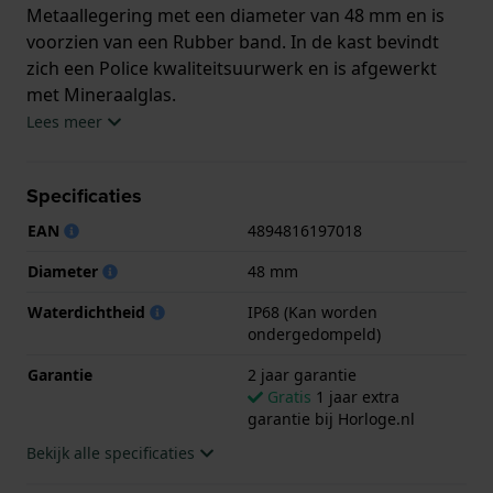
Metaallegering met een diameter van 48 mm en is
voorzien van een Rubber band. In de kast bevindt
zich een Police kwaliteitsuurwerk en is afgewerkt
met Mineraalglas.
Lees meer
Het horloge is 1ATM. Verder wordt het horloge
geleverd met 2 jaar garantie.
Specificaties
.
EAN
4894816197018
Diameter
48 mm
Waterdichtheid
IP68 (Kan worden
ondergedompeld)
Garantie
2 jaar garantie
Gratis
1 jaar extra
garantie bij Horloge.nl
Bekijk alle specificaties