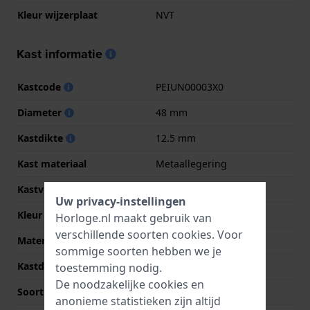
Kleur wijzerplaat
NVT
Kast informatie
Kastcode
PEIUN00003X0
Diameter
48 mm
Kastdikte
12.5 mm
Kast materiaal
Metaallegering
Kastvorm
Rond
Uw privacy-instellingen
Kleur kast
Zilver
Horloge.nl maakt gebruik van
verschillende soorten
cookies
. Voor
Materiaal kastdeksel
Kunsthars
sommige soorten hebben we je
Kastdeksel
Hartslagmeter
toestemming nodig.
De noodzakelijke cookies en
Soort glas
Mineraal
anonieme statistieken zijn altijd