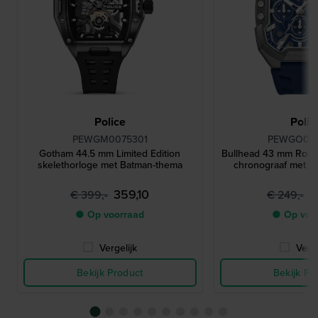
Police
Polic
PEWGM0075301
PEWGO00
Gotham 44.5 mm Limited Edition
Bullhead 43 mm Roestv
skelethorloge met Batman-thema
chronograaf met t
359,10
2
€ 399,-
€ 249,-
● Op voorraad
● Op voo
Vergelijk
Verge
Bekijk Product
Bekijk Pr