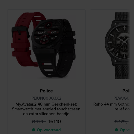
Police
Polic
PEIUN00003X2
PEWJG00
My.Avatar.2 48 mm Geschenkset:
Raho 44 mm Gothic h
Smartwatch met amoled touchscreen
reliëf doo
en extra siliconen bandje
161,10
1
€ 179,-
€ 179,-
● Op voorraad
● Op voo