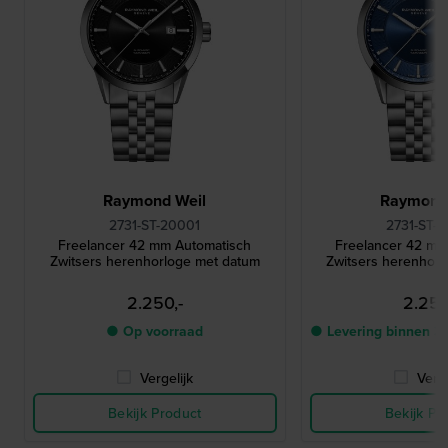
Raymond Weil
Raymond
2731-ST-20001
2731-ST-
Freelancer 42 mm Automatisch
Freelancer 42 mm
Zwitsers herenhorloge met datum
Zwitsers herenhor
2.250,-
2.250
● Op voorraad
● Levering binnen 3
Vergelijk
Verge
Bekijk Product
Bekijk Pr