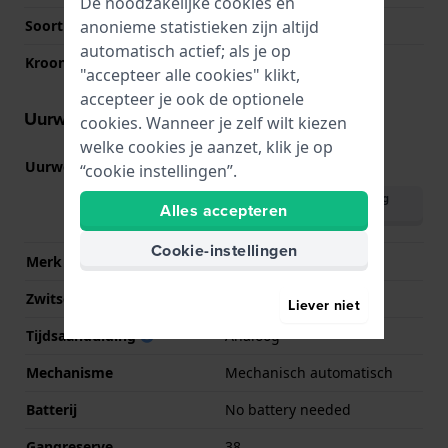
De noodzakelijke cookies en
anonieme statistieken zijn altijd
Soort glas
Saffier
automatisch actief; als je op
Kroon
Geschroefde kroon
"accepteer alle cookies" klikt,
accepteer je ook de optionele
Uurwerk informatie
cookies. Wanneer je zelf wilt kiezen
welke cookies je aanzet, klik je op
Uurwerk nr.
SW200
“cookie instellingen”.
(
Bekijk specificaties
)
Download handleiding
Alles accepteren
(English)
Cookie-instellingen
Merk uurwerk
Sellita
Zwitsers uurwerk
Ja
Liever niet
Tijdsaanduiding
Analoog
Mechanisme
Mechanisch automatisch
Batterij
No battery needed
Gangreserve
38