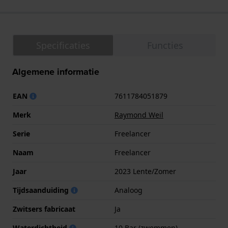
Specificaties
Functies
Algemene informatie
EAN
7611784051879
Merk
Raymond Weil
Serie
Freelancer
Naam
Freelancer
Jaar
2023 Lente/Zomer
Tijdsaanduiding
Analoog
Zwitsers fabricaat
Ja
Waterdichtheid
10 Bar (zwemmen)