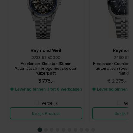
Raymond Weil
Raymond
2783-ST-50000
2490-ST-
Freelancer Skeleton 38 mm
Freelancer Cushion 
Automatisch horloge met skeleton
automatisch roestvri
wijzerplaat
met da
3.775,-
1
€ 2.375,-
● Levering binnen 3 tot 6 werkdagen
● Levering binnen 3
Vergelijk
Verge
Bekijk Product
Bekijk Pr