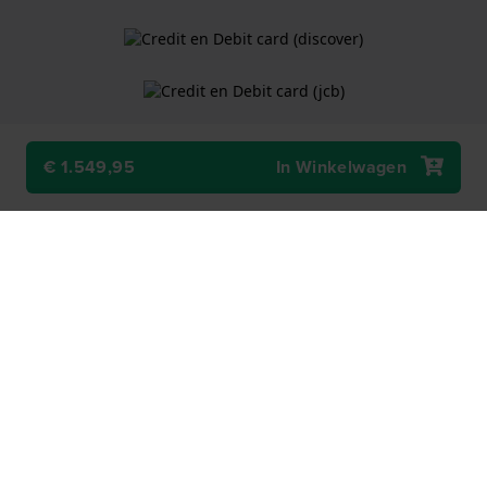
€ 1.549,95
In Winkelwagen
Algemene Voorwaarden
Cookiebeleid
Privacy Verklaring
Een webshop van
Holland Watch Group B.V.