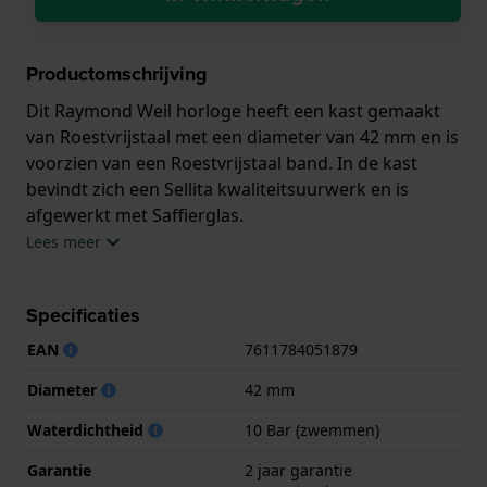
Productomschrijving
Dit Raymond Weil horloge heeft een kast gemaakt
van Roestvrijstaal met een diameter van 42 mm en is
voorzien van een Roestvrijstaal band. In de kast
bevindt zich een Sellita kwaliteitsuurwerk en is
afgewerkt met Saffierglas.
Lees meer
Het horloge is 10ATM. Dit betekent dat het horloge
geschikt is om mee te zwemmen. Verder wordt het
Specificaties
horloge geleverd met 2 jaar garantie.
EAN
7611784051879
.
Diameter
42 mm
Waterdichtheid
10 Bar (zwemmen)
Garantie
2 jaar garantie