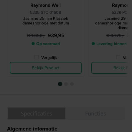
Raymond Weil
Raymond
5235-STC-01608
5229-PCS-
Jasmine 35 mm Klassiek
Jasmine 29 mm
dameshorloge met datum
dameshorloge met 
diaman
939,95
3
€ 1.350,-
€ 4.775,-
● Op voorraad
● Levering binnen 3
Vergelijk
Verge
Bekijk Product
Bekijk Pr
Specificaties
Functies
Algemene informatie