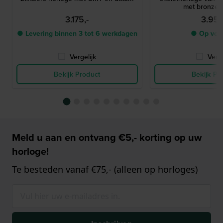
met bronzen
3.175,-
3.950
● Levering binnen 3 tot 6 werkdagen
● Op voo
Vergelijk
Verge
Bekijk Product
Bekijk Pr
Meld u aan en ontvang €5,- korting op uw
horloge!
Te besteden vanaf €75,- (alleen op horloges)