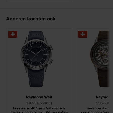
Anderen kochten ook
Raymond Weil
Raymond
2761-STC-50001
2785-SBC-
Freelancer 40.5 mm Automatisch
Freelancer 42 mm
Zwitsers horloge met GMT en datum
skelethorloge van Zw