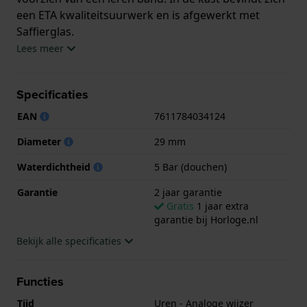
een ETA kwaliteitsuurwerk en is afgewerkt met
Saffierglas.
Lees meer
Het horloge is 5ATM. Dit betekent dat het horloge
geschikt is om mee te douchen. Verder wordt het
Specificaties
horloge geleverd met 2 jaar garantie.
EAN
7611784034124
.
Diameter
29 mm
Waterdichtheid
5 Bar (douchen)
Garantie
2 jaar garantie
Gratis
1 jaar extra
garantie bij Horloge.nl
Bekijk alle specificaties
Functies
Tijd
Uren - Analoge wijzer