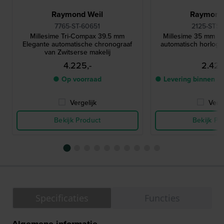
Raymond Weil
Raymond
7765-ST-60651
2125-STS-
Millesime Tri-Compax 39.5 mm
Millesime 35 mm El
Elegante automatische chronograaf
automatisch horlog
van Zwitserse makelij
4.225,-
2.425
● Op voorraad
● Levering binnen 3
Vergelijk
Verge
Bekijk Product
Bekijk Pr
Specificaties
Functies