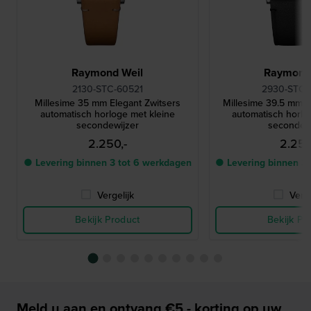
Raymond Weil
Raymond
2130-STC-60521
2930-STC-
Millesime 35 mm Elegant Zwitsers
Millesime 39.5 mm E
automatisch horloge met kleine
automatisch horlo
secondewijzer
secondew
2.250,-
2.250
● Levering binnen 3 tot 6 werkdagen
● Levering binnen 3
Vergelijk
Verge
Bekijk Product
Bekijk Pr
Meld u aan en ontvang €5,- korting op uw