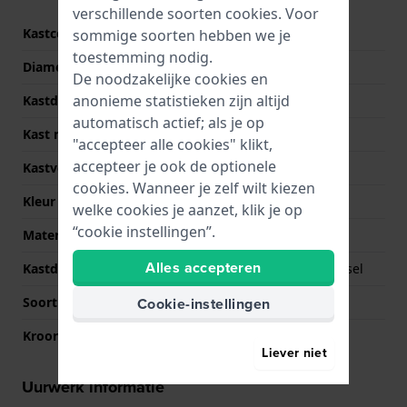
verschillende soorten
cookies
. Voor
Kastcode
2930
sommige soorten hebben we je
toestemming nodig.
Diameter
39.5 mm
De noodzakelijke cookies en
anonieme statistieken zijn altijd
Kastdikte
10.2 mm
automatisch actief; als je op
Kast materiaal
Roestvrij staal
"accepteer alle cookies" klikt,
accepteer je ook de optionele
Kastvorm
Rond
cookies. Wanneer je zelf wilt kiezen
Kleur kast
Zilver
welke cookies je aanzet, klik je op
“cookie instellingen”.
Materiaal kastdeksel
Roestvrij staal
Alles accepteren
Kastdeksel
Geschroefde achterdeksel
Cookie-instellingen
Soort glas
Saffier
Kroon
Trek kroon
Liever niet
Uurwerk informatie