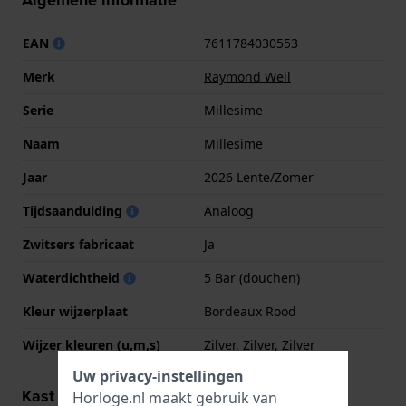
Algemene informatie
EAN
7611784030553
Merk
Raymond Weil
Serie
Millesime
Naam
Millesime
Jaar
2026 Lente/Zomer
Tijdsaanduiding
Analoog
Zwitsers fabricaat
Ja
Waterdichtheid
5 Bar (douchen)
Kleur wijzerplaat
Bordeaux Rood
Wijzer kleuren (u,m,s)
Zilver, Zilver, Zilver
Uw privacy-instellingen
Kast informatie
Horloge.nl maakt gebruik van