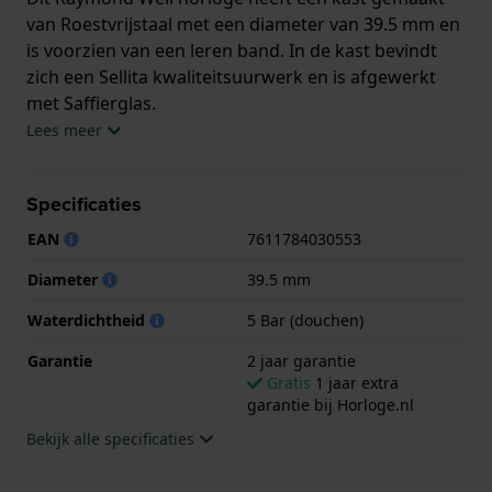
van Roestvrijstaal met een diameter van 39.5 mm en
is voorzien van een leren band. In de kast bevindt
zich een Sellita kwaliteitsuurwerk en is afgewerkt
met Saffierglas.
Lees meer
Het horloge is 5ATM. Dit betekent dat het horloge
geschikt is om mee te douchen. Verder wordt het
Specificaties
horloge geleverd met 2 jaar garantie.
EAN
7611784030553
.
Diameter
39.5 mm
Waterdichtheid
5 Bar (douchen)
Garantie
2 jaar garantie
Gratis
1 jaar extra
garantie bij Horloge.nl
Bekijk alle specificaties