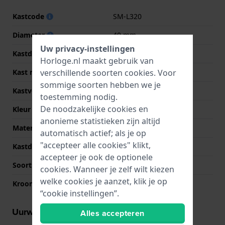
Kastcode
SM-L320
Diameter
40 mm
Uw privacy-instellingen
Kastdikte
8.6 mm
Horloge.nl maakt gebruik van
verschillende soorten
cookies
. Voor
Kast materiaal
Aluminium
sommige soorten hebben we je
Kastvorm
Rond
toestemming nodig.
De noodzakelijke cookies en
Kleur kast
Zilver
anonieme statistieken zijn altijd
Materiaal kastdeksel
Kunsthars
automatisch actief; als je op
"accepteer alle cookies" klikt,
Kastdeksel
Hartslagmeter
accepteer je ook de optionele
Soort glas
Saffier
cookies. Wanneer je zelf wilt kiezen
welke cookies je aanzet, klik je op
Kroon
NVT
“cookie instellingen”.
Uurwerk informatie
Alles accepteren