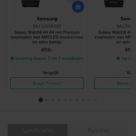
Samsung
Samsu
SA.L330SBS20
SA.L330G
Galaxy Watch8 44 44 mm Premium
Galaxy Watch8 44 
smartwatch met AMOLED-touchscreen
smartwatch met AMO
en extra bandje
en extra b
459,-
459,
● Levering binnen 2 tot 3 werkdagen
● Op voo
Vergelijk
Verge
Bekijk Product
Bekijk Pr
Specificaties
Functies