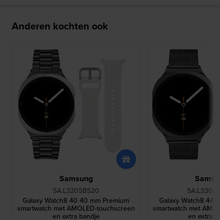
Anderen kochten ook
Samsung
Samsu
SA.L320SBS20
SA.L330
Galaxy Watch8 40 40 mm Premium
Galaxy Watch8 44 
smartwatch met AMOLED-touchscreen
smartwatch met AMO
en extra bandje
en extra b