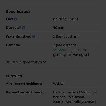
Het horloge is 5ATM. Dit betekent dat het horloge
geschikt is om mee te douchen. Verder wordt het
Specificaties
horloge geleverd met 2 jaar garantie.
EAN
8718465000870
.
Diameter
40 mm
Waterdichtheid
5 Bar (douchen)
Garantie
2 jaar garantie
Gratis
1 jaar extra
garantie bij Horloge.nl
Bekijk alle specificaties
Functies
Alarmen en meldingen
Wekker
Gezondheid en fitness
Hartslagmeter - Monitor in
horloge - Maximaal
zuurstofverbruik (VO2max)