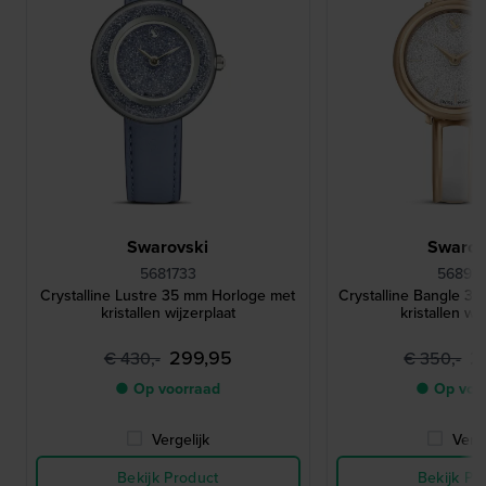
Swarovski
Swarov
5681733
56893
Crystalline Lustre 35 mm Horloge met
Crystalline Bangle 3
kristallen wijzerplaat
kristallen wi
299,95
2
€ 430,-
€ 350,-
● Op voorraad
● Op voo
Vergelijk
Verge
Bekijk Product
Bekijk Pr