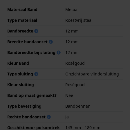
Materiaal Band
Metaal
Type materiaal
Roestvrij staal
Bandbreedte
12 mm
Breedte bandaanzet
12 mm
Bandbreedte bij sluiting
12 mm
Kleur Band
Roségoud
Type sluiting
Onzichtbare vlindersluiting
Kleur sluiting
Roségoud
Band op maat gemaakt?
Nee
Type bevestiging
Bandpennen
Rechte bandaanzet
Ja
Geschikt voor polsomtrek
145 mm - 180 mm