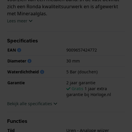
zich een Ronda kwaliteitsuurwerk en is afgewerkt
met Mineraalglas.
Lees meer
Het horloge is 5ATM. Dit betekent dat het horloge
geschikt is om mee te douchen. Verder wordt het
Specificaties
horloge geleverd met 2 jaar garantie.
EAN
9009657424772
.
Diameter
30 mm
Waterdichtheid
5 Bar (douchen)
Garantie
2 jaar garantie
Gratis
1 jaar extra
garantie bij Horloge.nl
Bekijk alle specificaties
Functies
Tijd
Uren - Analoge wijzer