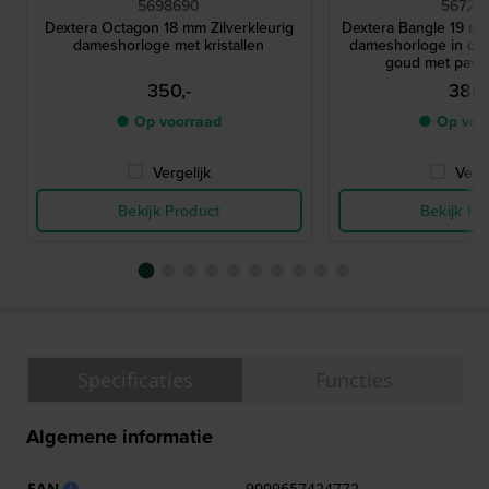
5698690
56729
Dextera Octagon 18 mm Zilverkleurig
Dextera Bangle 19 mm
dameshorloge met kristallen
dameshorloge in ch
goud met pavé
350,-
380,
● Op voorraad
● Op voo
Vergelijk
Verge
Bekijk Product
Bekijk Pr
Specificaties
Functies
Algemene informatie
EAN
9009657424772