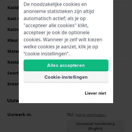
De noodzakelijke cookies en
Kastdikte
7 mm
anonieme statistieken zijn altijd
automatisch actief; als je op
Kast materiaal
Roestvrij staal
"accepteer alle cookies" klikt,
Kastvorm
Rond
accepteer je ook de optionele
cookies. Wanneer je zelf wilt kiezen
Kleur kast
Roségoud
welke cookies je aanzet, klik je op
Materiaal kastdeksel
Roestvrij staal
“cookie instellingen”.
Kastdeksel
Klikkast
Alles accepteren
Soort glas
Mineraal
Cookie-instellingen
Kroon
Trek kroon
Liever niet
Uurwerk informatie
Uurwerk nr.
762
(
Bekijk specificaties
)
Download handleiding
(English)