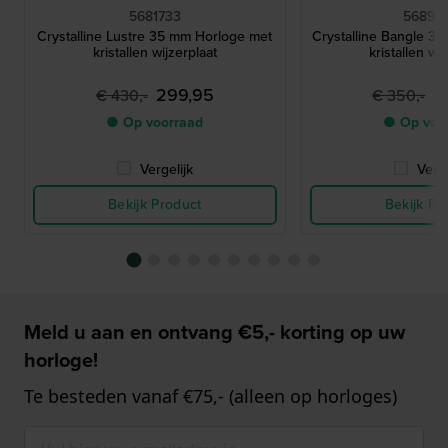
5681733
56893
Crystalline Lustre 35 mm Horloge met
Crystalline Bangle 3
kristallen wijzerplaat
kristallen wi
299,95
2
€ 430,-
€ 350,-
● Op voorraad
● Op voo
Vergelijk
Verge
Bekijk Product
Bekijk Pr
Meld u aan en ontvang €5,- korting op uw
horloge!
Te besteden vanaf €75,- (alleen op horloges)