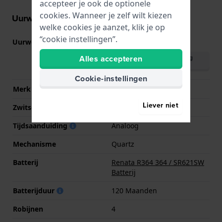
accepteer je ook de optionele
cookies. Wanneer je zelf wilt kiezen
Uurwerk informatie
welke cookies je aanzet, klik je op
“cookie instellingen”.
Uurwerk nr.
762
(
Bekijk specificaties
)
Alles accepteren
Download handleiding
(English)
Cookie-instellingen
Merk uurwerk
Ronda
Liever niet
Zwitsers uurwerk
Nee
Tijdsaanduiding
Analoog
Mechanisme
Quartz
Batterij
Renata R364 364 / SR621SW
Batterij
Batterijduur
120 Maanden
Robijnen
4