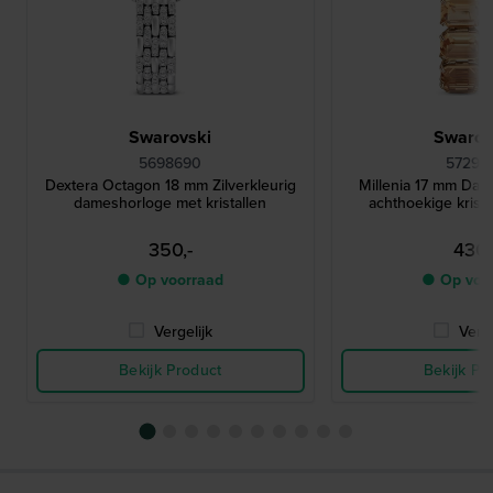
Swarovski
Swarov
5698690
57298
Dextera Octagon 18 mm Zilverkleurig
Millenia 17 mm Da
dameshorloge met kristallen
achthoekige krist
350,-
430,
● Op voorraad
● Op voo
Vergelijk
Verge
Bekijk Product
Bekijk Pr