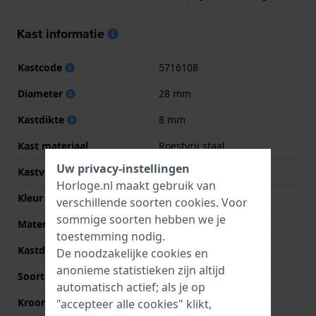
Kast informatie
Kastcode
5716108
Diameter
28 mm
Kastdikte
8 mm
Kast materiaal
Roestvrij staal
Uw privacy-instellingen
Kastvorm
Ovaal
Horloge.nl maakt gebruik van
Kleur kast
Champagne
verschillende soorten
cookies
. Voor
sommige soorten hebben we je
Materiaal kastdeksel
Roestvrij staal
toestemming nodig.
Kastdeksel
Gedicht met schroefjes
De noodzakelijke cookies en
anonieme statistieken zijn altijd
Soort glas
Mineraal
automatisch actief; als je op
Kroon
Trek kroon
"accepteer alle cookies" klikt,