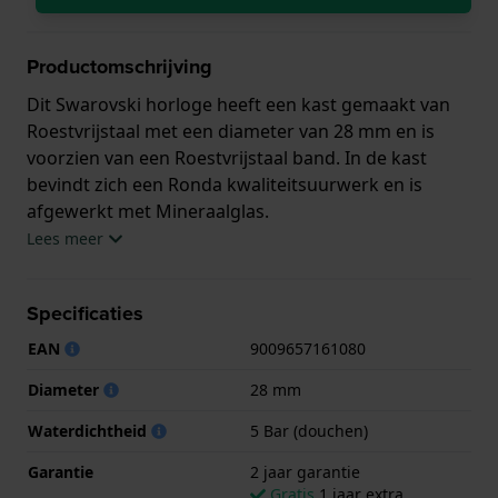
Productomschrijving
Dit Swarovski horloge heeft een kast gemaakt van
Roestvrijstaal met een diameter van 28 mm en is
voorzien van een Roestvrijstaal band. In de kast
bevindt zich een Ronda kwaliteitsuurwerk en is
afgewerkt met Mineraalglas.
Lees meer
Het horloge is 5ATM. Dit betekent dat het horloge
geschikt is om mee te douchen. Verder wordt het
Specificaties
horloge geleverd met 2 jaar garantie.
EAN
9009657161080
.
Diameter
28 mm
Waterdichtheid
5 Bar (douchen)
Garantie
2 jaar garantie
Gratis
1 jaar extra