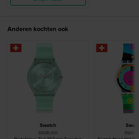
Anderen kochten ook
Swatch
Swat
SS08L100
SS08K1
Pastelicious Teal 33.7 mm Zeer dun
Swatch Neon Hot Ra