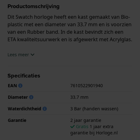
Productomschrijving
Dit Swatch horloge heeft een kast gemaakt van Bio-
plastic met een diameter van 33.7 mm en is voorzien
van een Rubber band. In de kast bevindt zich een
ETA kwaliteitsuurwerk en is afgewerkt met Acrylglas.
Het horloge is 3ATM. Dit betekent dat het horloge
Lees meer
spatwaterdicht is.. Verder wordt het horloge
geleverd met 2 jaar garantie.
Specificaties
.
EAN
7610522901940
Diameter
33.7 mm
Waterdichtheid
3 Bar (handen wassen)
Garantie
2 jaar garantie
Gratis
1 jaar extra
garantie bij Horloge.nl