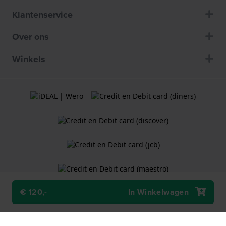
Klantenservice
Over ons
Winkels
€ 120,-
In Winkelwagen