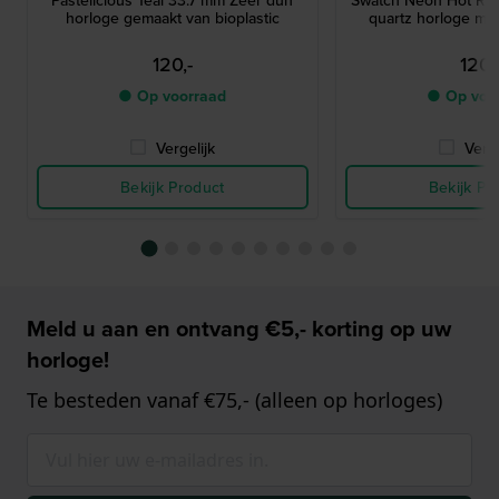
horloge gemaakt van bioplastic
quartz horloge me
120,-
120,
● Op voorraad
● Op voo
Vergelijk
Verge
Bekijk Product
Bekijk Pr
Meld u aan en ontvang €5,- korting op uw
horloge!
Te besteden vanaf €75,- (alleen op horloges)