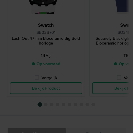
Swatch
Swat
SB03B701
SO34N
Lash Out 47 mm Bioceramic Big Bold
Squarely Blacklight
horloge
Bioceramic horloge
145,-
110,-
● Op voorraad
● Op voo
Vergelijk
Verge
Bekijk Product
Bekijk Pr