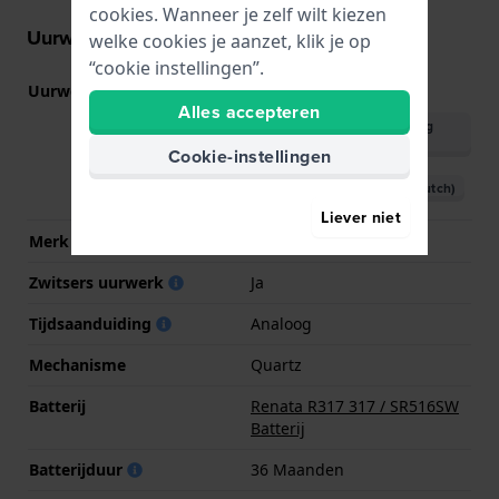
cookies. Wanneer je zelf wilt kiezen
Uurwerk informatie
welke cookies je aanzet, klik je op
“cookie instellingen”.
Uurwerk nr.
SW-SF
(
Bekijk specificaties
)
Alles accepteren
Download handleiding
(English)
Cookie-instellingen
Download handleiding (Dutch)
Liever niet
Merk uurwerk
ETA
Zwitsers uurwerk
Ja
Tijdsaanduiding
Analoog
Mechanisme
Quartz
Batterij
Renata R317 317 / SR516SW
Batterij
Batterijduur
36 Maanden