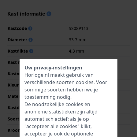
Kast informatie
Kastcode
SS08P113
Diameter
33.7 mm
Kastdikte
4.3 mm
Kast materiaal
Bio-plastic
Uw privacy-instellingen
Kastvorm
Rond
Horloge.nl maakt gebruik van
verschillende soorten
cookies
. Voor
Kleur kast
Roze
sommige soorten hebben we je
Materiaal kastdeksel
Bio-plastic
toestemming nodig.
De noodzakelijke cookies en
Kastdeksel
Kast met batterijklep
anonieme statistieken zijn altijd
automatisch actief; als je op
Soort glas
Acryl
"accepteer alle cookies" klikt,
Kroon
Trek kroon
accepteer je ook de optionele