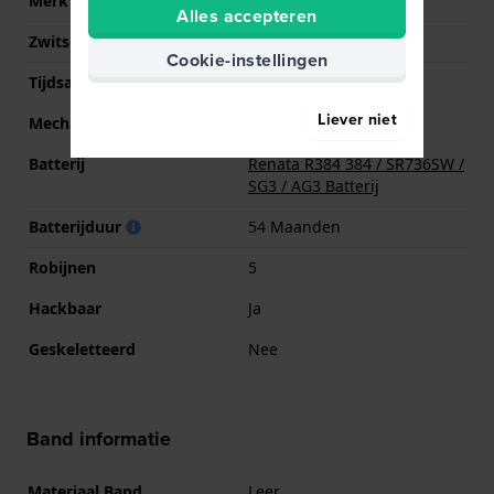
Merk uurwerk
Ronda
Alles accepteren
Zwitsers uurwerk
Ja
Cookie-instellingen
Tijdsaanduiding
Analoog
Liever niet
Mechanisme
Quartz
Batterij
Renata R384 384 / SR736SW /
SG3 / AG3 Batterij
Batterijduur
54 Maanden
Robijnen
5
Hackbaar
Ja
Geskeletteerd
Nee
Band informatie
Materiaal Band
Leer