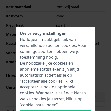
Kast materiaal
Roestvrij staal
Kastvorm
Rond
Kleur kast
Zwart
Uw privacy-instellingen
Materiaal kastdeksel
Roestvrij staal
Horloge.nl maakt gebruik van
Kastdeksel
Geschroefde achterdeksel
verschillende soorten
cookies
. Voor
sommige soorten hebben we je
Soort glas
Saffier
toestemming nodig.
Kroon
Trek kroon
De noodzakelijke cookies en
anonieme statistieken zijn altijd
automatisch actief; als je op
Uurwerk informatie
"accepteer alle cookies" klikt,
accepteer je ook de optionele
Uurwerk nr.
3540.D
(
Bekijk specificaties
)
cookies. Wanneer je zelf wilt kiezen
Download handleiding
welke cookies je aanzet, klik je op
(English)
“cookie instellingen”.