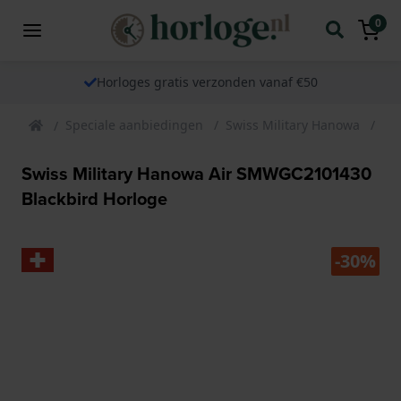
0
Horloges gratis verzonden vanaf €50
Speciale aanbiedingen
Swiss Military Hanowa
Sw
Swiss Military Hanowa Air SMWGC2101430
Blackbird Horloge
-30%