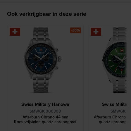
Ook verkrijgbaar in deze serie
-30%
Swiss Military Hanowa
Swiss Milita
SMWGI0000308
SMWGI00
Afterburn Chrono 44 mm
Afterburn Chrono 4
Roestvrijstalen quartz chronograaf
quartz chronogra