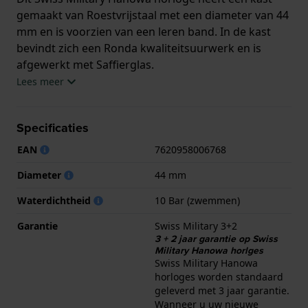
gemaakt van Roestvrijstaal met een diameter van 44
mm en is voorzien van een leren band. In de kast
bevindt zich een Ronda kwaliteitsuurwerk en is
afgewerkt met Saffierglas.
Lees meer
Het horloge is 10ATM. Dit betekent dat het horloge
geschikt is om mee te zwemmen. Verder wordt het
Specificaties
horloge geleverd met Swiss Military 3+2.
EAN
7620958006768
.
Diameter
44 mm
Waterdichtheid
10 Bar (zwemmen)
Garantie
Swiss Military 3+2
3 + 2 jaar garantie op Swiss
Military Hanowa horlges
Swiss Military Hanowa
horloges worden standaard
geleverd met 3 jaar garantie.
Wanneer u uw nieuwe