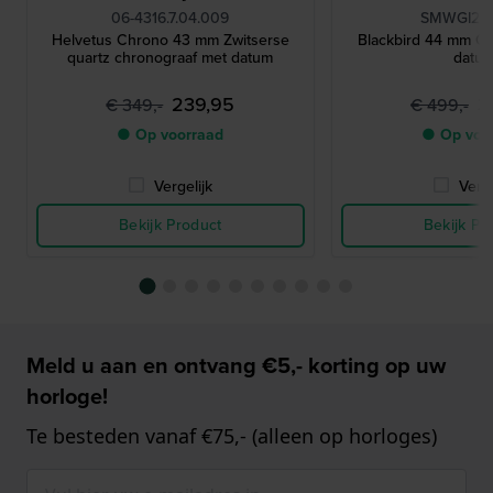
06-4316.7.04.009
SMWGI210
Helvetus Chrono 43 mm Zwitserse
Blackbird 44 mm C
quartz chronograaf met datum
datu
239,95
3
€ 349,-
€ 499,-
● Op voorraad
● Op voo
Vergelijk
Verge
Bekijk Product
Bekijk Pr
Meld u aan en ontvang €5,- korting op uw
horloge!
Te besteden vanaf €75,- (alleen op horloges)