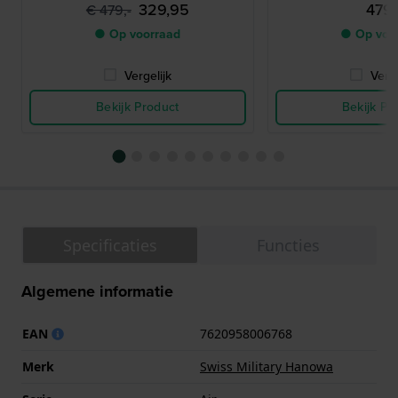
329,95
479,
€ 479,-
● Op voorraad
● Op voo
Vergelijk
Verge
Bekijk Product
Bekijk Pr
Specificaties
Functies
Algemene informatie
EAN
7620958006768
Merk
Swiss Military Hanowa