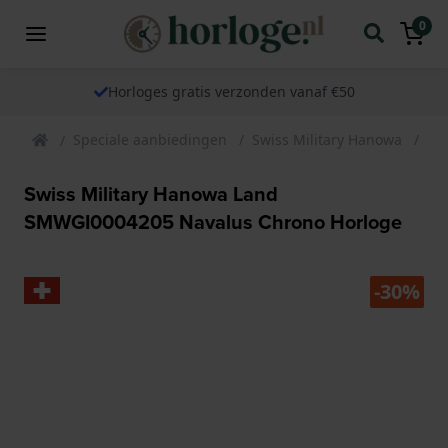
0
Horloges gratis verzonden vanaf €50
Speciale aanbiedingen
Swiss Military Hanowa
Sw
Swiss Military Hanowa Land
SMWGI0004205 Navalus Chrono Horloge
-30%