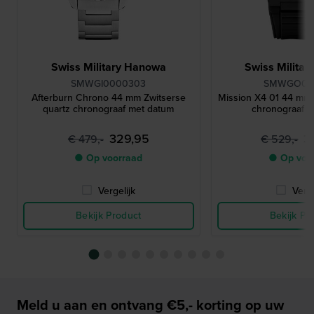
Swiss Military Hanowa
Swiss Milita
SMWGI0000303
SMWGO00
Afterburn Chrono 44 mm Zwitserse
Mission X4 01 44 mm 
quartz chronograaf met datum
chronograaf 
329,95
3
€ 479,-
€ 529,-
● Op voorraad
● Op voo
Vergelijk
Verge
Bekijk Product
Bekijk Pr
Meld u aan en ontvang €5,- korting op uw