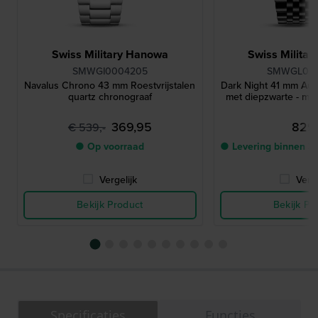
Swiss Military Hanowa
Swiss Milita
SMWGI0004205
SMWGL00
Navalus Chrono 43 mm Roestvrijstalen
Dark Night 41 mm Aut
quartz chronograaf
met diepzwarte - mus
369,95
829,
€ 539,-
● Op voorraad
● Levering binnen 3
Vergelijk
Verge
Bekijk Product
Bekijk Pr
Specificaties
Functies