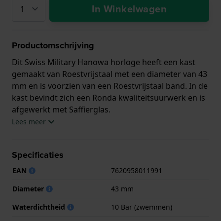
In Winkelwagen
Productomschrijving
Dit Swiss Military Hanowa horloge heeft een kast
gemaakt van Roestvrijstaal met een diameter van 43
mm en is voorzien van een Roestvrijstaal band. In de
kast bevindt zich een Ronda kwaliteitsuurwerk en is
afgewerkt met Saffierglas.
Lees meer
Het horloge is 10ATM. Dit betekent dat het horloge
geschikt is om mee te zwemmen. Verder wordt het
Specificaties
horloge geleverd met Swiss Military 3+2.
EAN
7620958011991
.
Diameter
43 mm
Waterdichtheid
10 Bar (zwemmen)