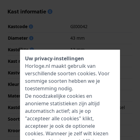
Kast informatie
Kastcode
GI00042
Diameter
43 mm
Kastdikte
12 mm
Uw privacy-instellingen
Kast materiaal
Roestvrij staal
Horloge.nl maakt gebruik van
Kastvorm
Rond
verschillende soorten
cookies
. Voor
sommige soorten hebben we je
Kleur kast
Zilver
toestemming nodig.
De noodzakelijke cookies en
Materiaal kastdeksel
Roestvrij staal
anonieme statistieken zijn altijd
Kastdeksel
Geschroefde achterdeksel
automatisch actief; als je op
"accepteer alle cookies" klikt,
Soort glas
Saffier
accepteer je ook de optionele
Kroon
Trek kroon
cookies. Wanneer je zelf wilt kiezen