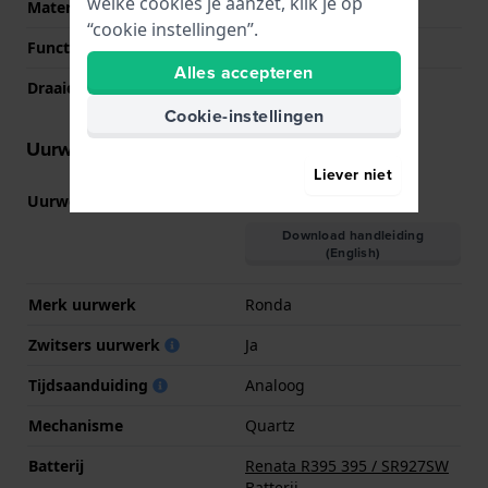
welke cookies je aanzet, klik je op
Materiaal bezel
Roestvrij staal
“cookie instellingen”.
Functie bezel
Tachymeter
Alles accepteren
Draaiende bezel
Geen - Vast
Cookie-instellingen
Uurwerk informatie
Liever niet
Uurwerk nr.
5030.D
(
Bekijk specificaties
)
Download handleiding
(English)
Merk uurwerk
Ronda
Zwitsers uurwerk
Ja
Tijdsaanduiding
Analoog
Mechanisme
Quartz
Batterij
Renata R395 395 / SR927SW
Batterij