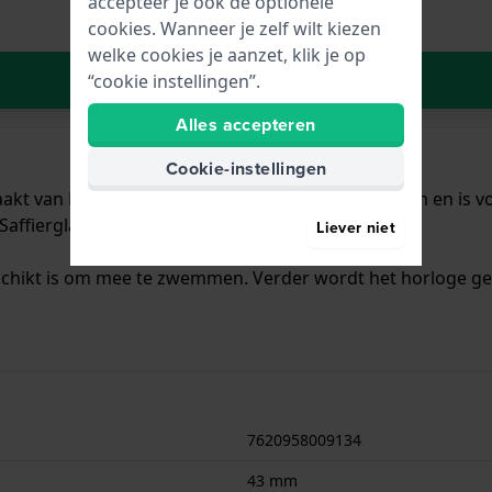
accepteer je ook de optionele
cookies. Wanneer je zelf wilt kiezen
welke cookies je aanzet, klik je op
In Winkelwagen
“cookie instellingen”.
Alles accepteren
Cookie-instellingen
kt van Roestvrijstaal met een diameter van 43 mm en is voo
affierglas.
Liever niet
schikt is om mee te zwemmen. Verder wordt het horloge gel
7620958009134
43 mm