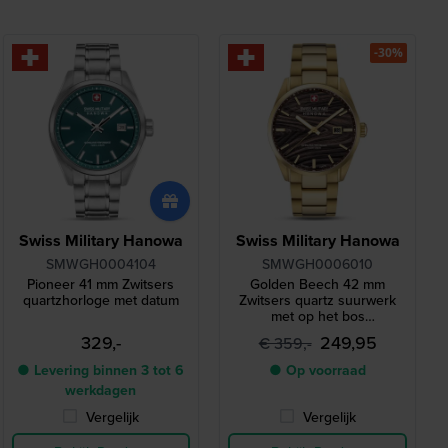
-30%
Swiss Military Hanowa
Swiss Military Hanowa
SMWGH0004104
SMWGH0006010
Pioneer 41 mm Zwitsers
Golden Beech 42 mm
quartzhorloge met datum
Zwitsers quartz suurwerk
met op het bos
geïnspireerde wijzerplaat
329,-
249,95
€ 359,-
● Levering binnen 3 tot 6
● Op voorraad
werkdagen
Vergelijk
Vergelijk