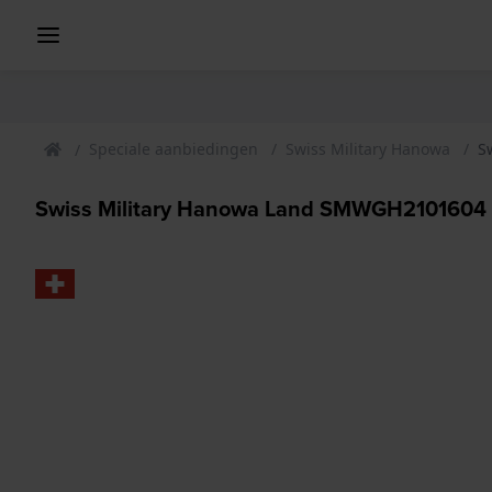
Speciale aanbiedingen
Swiss Military Hanowa
S
Swiss Military Hanowa Land SMWGH2101604 