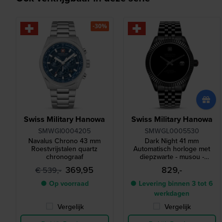
-30%
Swiss Military Hanowa
Swiss Military Hanowa
SMWGI0004205
SMWGL0005530
Navalus Chrono 43 mm
Dark Night 41 mm
Roestvrijstalen quartz
Automatisch horloge met
chronograaf
diepzwarte - musou -
wijzerplaat
369,95
829,-
€ 539,-
● Op voorraad
● Levering binnen 3 tot 6
werkdagen
Vergelijk
Vergelijk