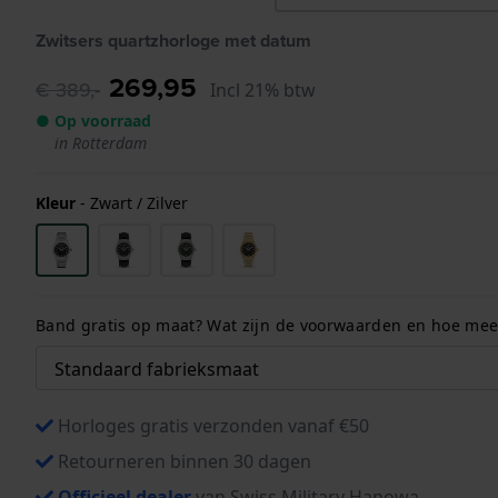
Zwitsers quartzhorloge met datum
269,95
€ 389,-
Incl 21% btw
● Op voorraad
in Rotterdam
Kleur
-
Zwart / Zilver
Band gratis op maat? Wat zijn de voorwaarden en hoe meet
Horloges gratis verzonden vanaf €50
Retourneren binnen 30 dagen
Officieel dealer
van Swiss Military Hanowa