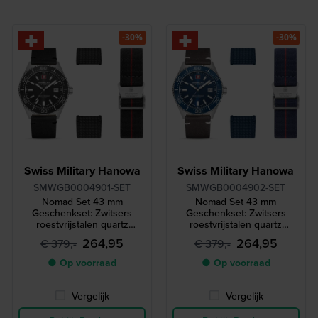
-30%
-30%
Swiss Military Hanowa
Swiss Military Hanowa
SMWGB0004901-SET
SMWGB0004902-SET
Nomad Set 43 mm
Nomad Set 43 mm
Geschenkset: Zwitsers
Geschenkset: Zwitsers
roestvrijstalen quartz
roestvrijstalen quartz
horloge met twee extra
horloge met twee extra
264,95
264,95
€ 379,-
€ 379,-
bandjes
bandjes
● Op voorraad
● Op voorraad
Vergelijk
Vergelijk